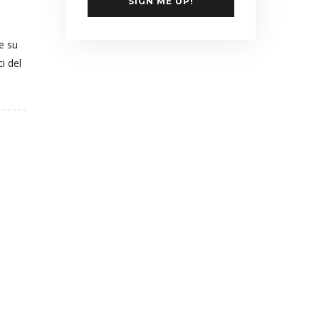
SIGN ME UP!
e su
i del