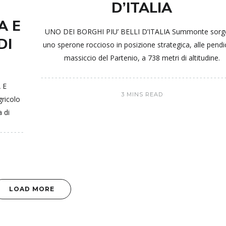
D’ITALIA
A E
UNO DEI BORGHI PIU’ BELLI D’ITALIA Summonte sorg
DI
uno sperone roccioso in posizione strategica, alle pendic
massiccio del Partenio, a 738 metri di altitudine.
 E
3 MINS READ
ricolo
a di
LOAD MORE