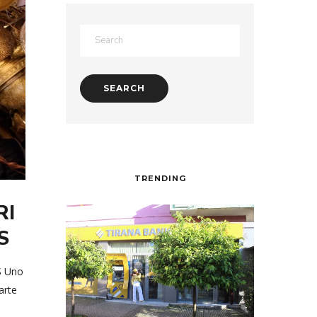
TRENDING
RI
S
S Uno
’arte