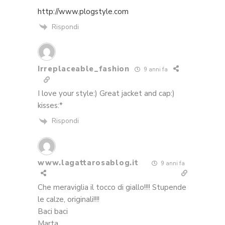
http://www.plogstyle.com
Rispondi
Irreplaceable_fashion
9 anni fa
I love your style:) Great jacket and cap:)
kisses:*
Rispondi
www.lagattarosablog.it
9 anni fa
Che meraviglia il tocco di giallo!!!! Stupende
le calze, originali!!!!
Baci baci
Marta