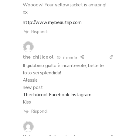
Woooow! Your yellow jacket is amazing!
xx
http://www.mybeautrip.com
Rispondi
the chilicool
9 anni fa
Il giubbino giallo è incantevole, belle le
foto sei splendida!
Alessia
new post
Thechilicool
Facebook
Instagram
Kiss
Rispondi