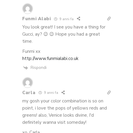
Funmi Alabi
9 anni fa
You look great! I see you have a thing for
Gucci, ay? 😉 😉 Hope you had a great
time.
Funmi xx
http://www.funmialabi.co.uk
Rispondi
Carla
9 anni fa
my gosh your color combination is so on
point, i love the pops of yellows reds and
greens! also, Venice looks divine, I'd
definitely wanna visit someday!
xo, Carla