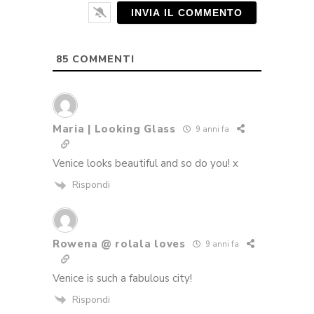
85
COMMENTI
Maria | Looking Glass
9 anni fa
Venice looks beautiful and so do you! x
Rispondi
Rowena @ rolala loves
9 anni fa
Venice is such a fabulous city!
Rispondi