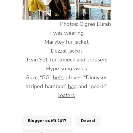
Photos: Oigres Elirab
I was wearing:
Maryley fur
jacket
Dezzal
jacket
Twin Set
turtleneck and trousers
Hype
sunglasses
Gucci “GG”
belt
, gloves, “Dionysus
striped bamboo”
bag
and “pearls”
loafers
Blogger outfit 2017
Dezzal