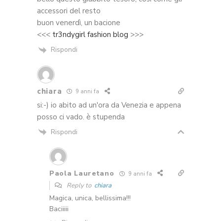
accessori del resto
buon venerdì, un bacione
<<<
tr3ndygirl fashion blog
>>>
Rispondi
chiara
9 anni fa
si:-) io abito ad un'ora da Venezia e appena
posso ci vado. è stupenda
Rispondi
Paola Lauretano
9 anni fa
Reply to
chiara
Magica, unica, bellissima!!!
Baciiiii