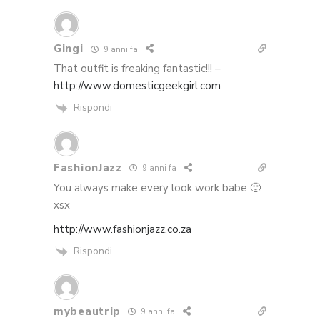
Gingi
9 anni fa
That outfit is freaking fantastic!!! –
http://www.domesticgeekgirl.com
Rispondi
FashionJazz
9 anni fa
You always make every look work babe 🙂
xsx
http://www.fashionjazz.co.za
Rispondi
mybeautrip
9 anni fa