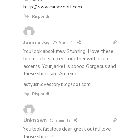
http://www.carlaviolet.com
Rispondi
Joanna Joy
9 anni fa
You look absolutely Stunning! I love these
bright colors mixed together with black
accents. Your jacket is soooo Gorgeous and
these shoes are Amazing.
astylishlovestory.blogspot.com
Rispondi
Unknown
9 anni fa
You look fabulous dear, great outfit! love
those shoes!!!!