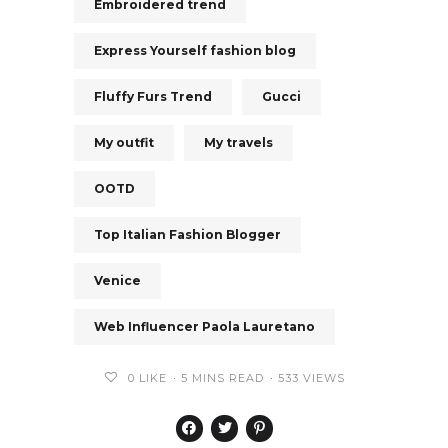
Embroidered trend
Express Yourself fashion blog
Fluffy Furs Trend
Gucci
My outfit
My travels
OOTD
Top Italian Fashion Blogger
Venice
Web Influencer Paola Lauretano
0
LIKE
5 MINS READ
533 VIEWS