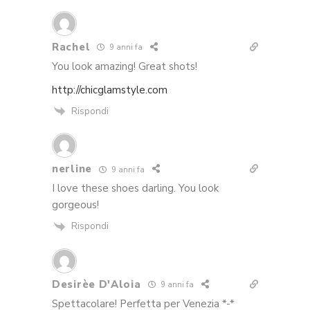
Rachel
9 anni fa
You look amazing! Great shots!
http://chicglamstyle.com
Rispondi
nerline
9 anni fa
I love these shoes darling. You look
gorgeous!
Rispondi
Desirèe D'Aloia
9 anni fa
Spettacolare! Perfetta per Venezia *-*