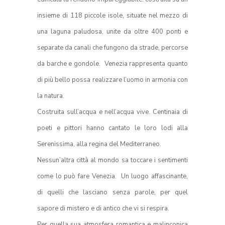
insieme di 118 piccole isole, situate nel mezzo di
una laguna paludosa, unite da oltre 400 ponti e
separate da canali che fungono da strade, percorse
da barche e gondole.
Venezia rappresenta quanto
di più bello possa realizzare l’uomo in armonia con
la natura.
Costruita sull’acqua e nell’acqua vive.
Centinaia di
poeti e pittori hanno cantato le loro lodi alla
Serenissima, alla regina del Mediterraneo.
Nessun’altra città al mondo sa toccare i sentimenti
come lo può fare Venezia.
Un luogo affascinante,
di quelli che lasciano senza parole, per quel
sapore di mistero e di antico che vi si respira.
Per quella sua atmosfera romantica e malinconica