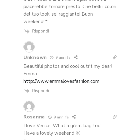
piacerebbe tornare presto. Che belli i colori
del tuo look, sei raggiante! Buon
weekend!:*
Rispondi
Unknown
9 anni fa
Beautiful photos and cool outfit my dear!
Emma
http://www.emmalovesfashion.com
Rispondi
Rosanna
9 anni fa
I love Venice! What a great bag too!!
Have a lovely weekend 🙂