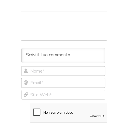
Nome*
Email*
Sito
Web*