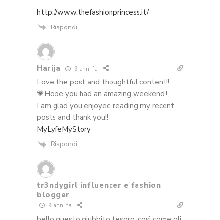
http://www.thefashionprincess.it/
Rispondi
Harija
9 anni fa
Love the post and thoughtful content!!
💗Hope you had an amazing weekend!!
I am glad you enjoyed reading my recent
posts and thank you!!
MyLyfeMyStory
Rispondi
tr3ndygirl influencer e fashion
blogger
9 anni fa
bello questo giubbito tesoro, così come gli