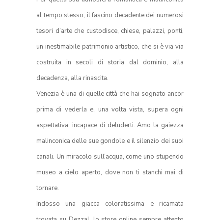
al tempo stesso, il fascino decadente dei numerosi
tesori d’arte che custodisce, chiese, palazzi, ponti,
un inestimabile patrimonio artistico, che si è via via
costruita in secoli di storia dal dominio, alla
decadenza, alla rinascita.
Venezia è una di quelle città che hai sognato ancor
prima di vederla e, una volta vista, supera ogni
aspettativa, incapace di deluderti. Amo la gaiezza
malinconica delle sue gondole e il silenzio dei suoi
canali. Un miracolo sull’acqua, come uno stupendo
museo a cielo aperto, dove non ti stanchi mai di
tornare.
Indosso una giacca coloratissima e ricamata
trovata su
Dezzal
,
lo store online sempre attento