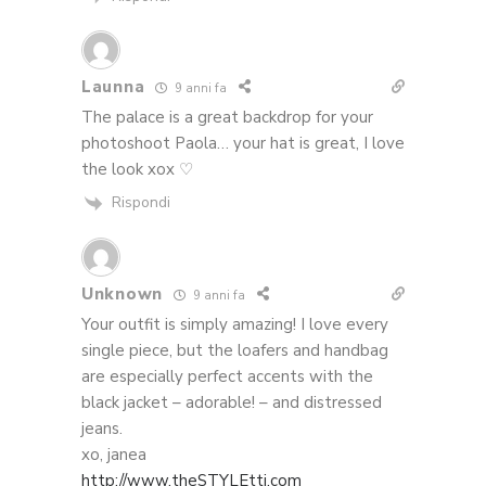
Launna
9 anni fa
The palace is a great backdrop for your
photoshoot Paola… your hat is great, I love
the look xox ♡
Rispondi
Unknown
9 anni fa
Your outfit is simply amazing! I love every
single piece, but the loafers and handbag
are especially perfect accents with the
black jacket – adorable! – and distressed
jeans.
xo, janea
http://www.theSTYLEtti.com