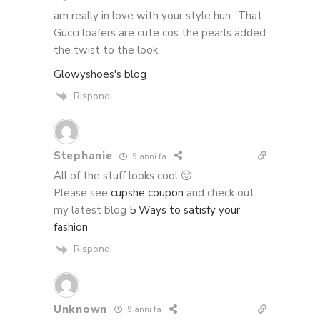
am really in love with your style hun.. That
Gucci loafers are cute cos the pearls added
the twist to the look.
Glowyshoes's blog
Rispondi
Stephanie
9 anni fa
All of the stuff looks cool 🙂
Please see
cupshe coupon
and check out
my latest blog
5 Ways to satisfy your
fashion
Rispondi
Unknown
9 anni fa