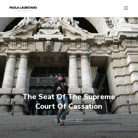
TRAVEL
The Seat Of The Supreme
Court Of Cassation
12 MARZO 2017