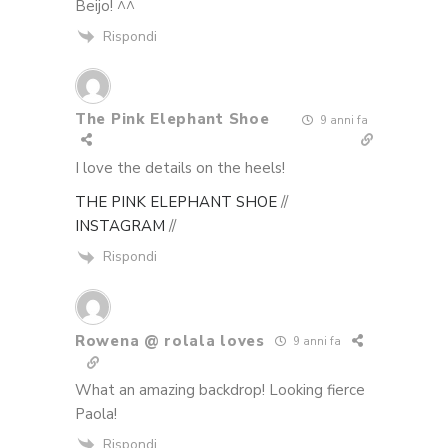
Beijo! ^^
Rispondi
The Pink Elephant Shoe
9 anni fa
I love the details on the heels!
THE PINK ELEPHANT SHOE
//
INSTAGRAM
//
Rispondi
Rowena @ rolala loves
9 anni fa
What an amazing backdrop! Looking fierce
Paola!
Rispondi