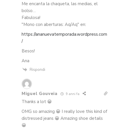
Me encanta la chaqueta, las medias, el
bolso…
Fabulosa!
"Mono con aberturas: Aq/Aq" en:
https://ananuevatemporada.wordpress.com
/
Besos!
Ana
Rispondi
Miguel Gouveia
9 anni fa
Thanks a lot 😀
OMG so amazing 😀 I really love this kind of
distressed jeans 😀 Amazing shoe details
😀