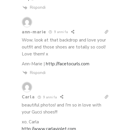
Rispondi
ann-marie
9 anni fa
Wow, look at that backdrop and love your
outfit and those shoes are totally so cool!
Love them! x
Ann-Marie |
http://facetocurls.com
Rispondi
Carla
9 anni fa
beautiful photos! and I'm so in love with
your Gucci shoes!!!
xo, Carla
http://www.carlaviolet.com