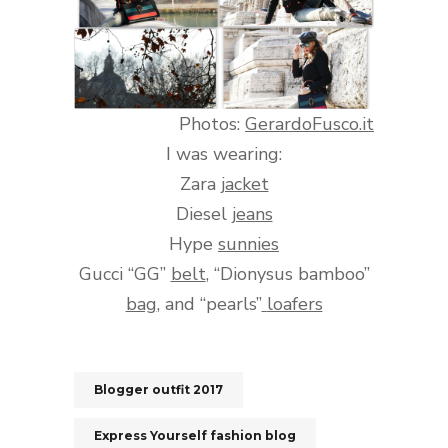
Photos:
GerardoFusco.it
I was wearing:
Zara
jacket
Diesel
jeans
Hype
sunnies
Gucci “GG”
belt
, “Dionysus bamboo”
bag
, and “pearls”
loafers
Blogger outfit 2017
Express Yourself fashion blog