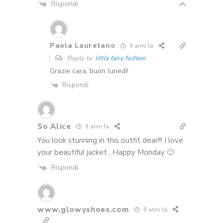
Rispondi
Paola Lauretano
9 anni fa
Reply to
little fairy fashion
Grazie cara, buon lunedì!
Rispondi
So Alice
9 anni fa
You look stunning in this outfit dear!!! I love
your beautiful jacket , Happy Monday 🙂
Rispondi
www.glowyshoes.com
9 anni fa