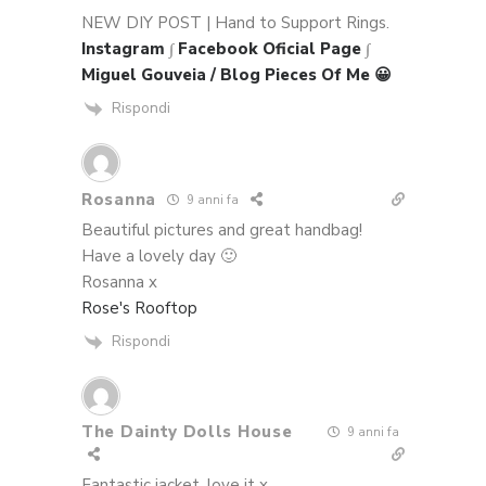
NEW DIY POST | Hand to Support Rings.
Instagram
∫
Facebook Oficial Page
∫
Miguel Gouveia / Blog Pieces Of Me 😀
Rispondi
Rosanna
9 anni fa
Beautiful pictures and great handbag!
Have a lovely day 🙂
Rosanna x
Rose's Rooftop
Rispondi
The Dainty Dolls House
9 anni fa
Fantastic jacket, love it x