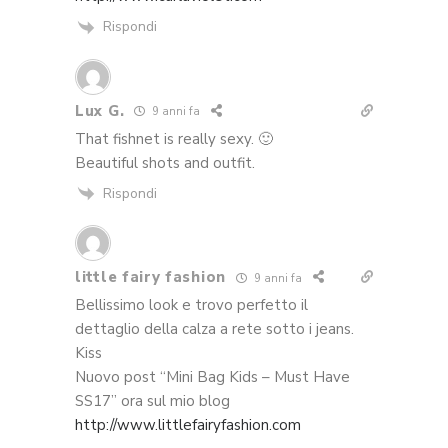
Rispondi
Lux G.
9 anni fa
That fishnet is really sexy. 🙂
Beautiful shots and outfit.
Rispondi
little fairy fashion
9 anni fa
Bellissimo look e trovo perfetto il
dettaglio della calza a rete sotto i jeans.
Kiss
Nuovo post “Mini Bag Kids – Must Have
SS17” ora sul mio blog
http://www.littlefairyfashion.com