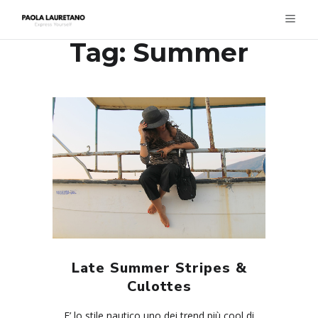
Tag:
Summer
Late Summer Stripes &
Culottes
E’ lo stile nautico uno dei trend più cool di