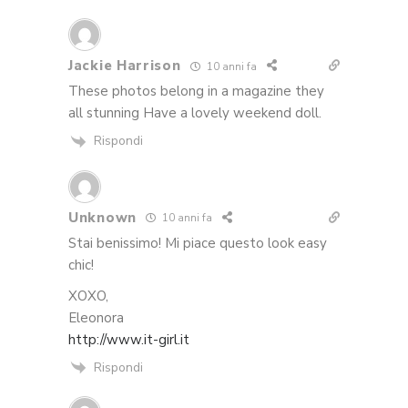
Jackie Harrison
10 anni fa
These photos belong in a magazine they
all stunning Have a lovely weekend doll.
Rispondi
Unknown
10 anni fa
Stai benissimo! Mi piace questo look easy
chic!
XOXO,
Eleonora
http://www.it-girl.it
Rispondi