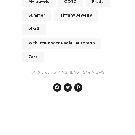
My travels
OOTD
Prada
Summer
Tiffany Jewelry
Vlorë
Web Influencer Paola Lauretano
Zara
0
LIKE
3 MINS READ
544 VIEWS