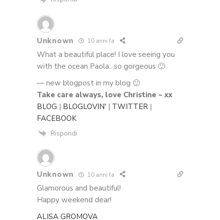
Unknown
10 anni fa
What a beautiful place! I love seeing you
with the ocean Paola.. so gorgeous 🙂
— new blogpost in my blog 🙂
Take care always, love Christine ~ xx
BLOG
|
BLOGLOVIN'
|
TWITTER
|
FACEBOOK
Rispondi
Unknown
10 anni fa
Glamorous and beautiful!
Happy weekend dear!
ALISA GROMOVA