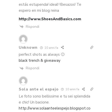
estás estupenda! ideal! !Besazos! Te
espero en mi blog reina
http://www.ShoesAndBasics.com
Rispondi
Unknown
10 anni fa
perfect shots as always 🙂
black trench & giveaway
Rispondi
Sola ante el espejo
10 anni fa
Le foto sono bellissime e tu sei splendida
e chic! Un bacione.
http://www.solaanteelespejo.blogspot.co