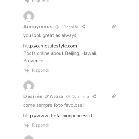
Rispondi
Anonymous
10 anni fa
you look great as always
http://carrieslifestyle.com
Posts online about Beijing, Hawaii,
Provence…
Rispondi
Desirèe D'Aloia
10 anni fa
come sempre foto favolose!!
http://www.thefashionprincess.it
Rispondi