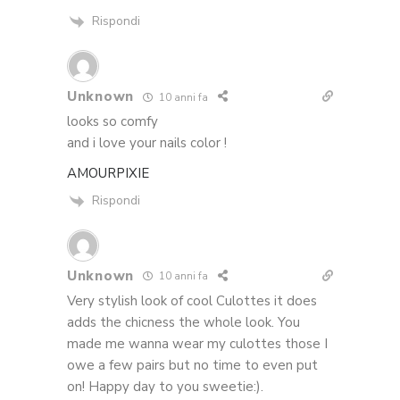
Rispondi
Unknown
10 anni fa
looks so comfy
and i love your nails color !
AMOURPIXIE
Rispondi
Unknown
10 anni fa
Very stylish look of cool Culottes it does
adds the chicness the whole look. You
made me wanna wear my culottes those I
owe a few pairs but no time to even put
on! Happy day to you sweetie:).