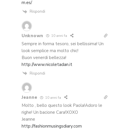
m.es/
Rispondi
Unknown
10 anni fa
Sempre in forma tesoro, sei bellissima! Un
look semplice ma molto chic!
Buon venerdi bellezza!
http://www.nicoletadan.it
Rispondi
Jeanne
10 anni fa
Molto , bello questo look Paola!Adoro le
righe! Un bacione Cara!XOXO
Jeanne
http://fashionmusingsdiary.com