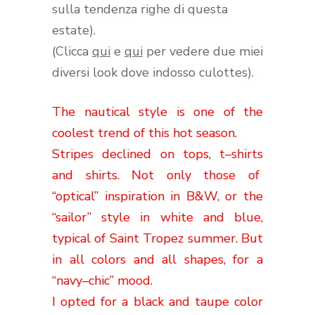
sulla tendenza righe di questa
estate).
(Clicca
qui
e
qui
per vedere due miei
diversi look dove indosso culottes).
The
nautical
style is one of the
coolest
trend of
this hot season
.
Stripes
declined
on
tops, t
–
shirts
and shirts.
Not only
those
of
“optical
”
inspiration in B
&
W
,
or
the
“sailor
” style
in
white
and
blue
,
typical of
Saint
Tropez summer
.
But
in all
colors
and
all shapes,
for
a
“
navy
–
chic” mood.
I opted for
a
black
and
taupe color