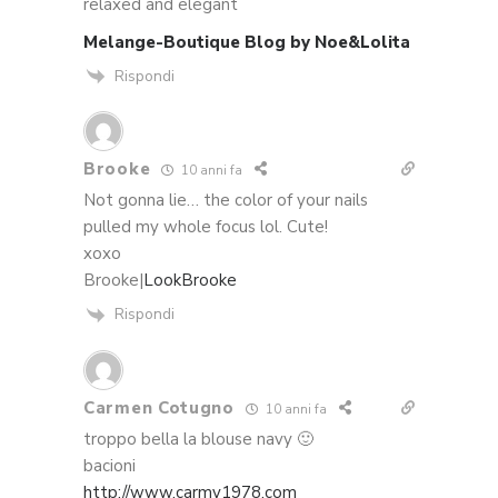
relaxed and elegant
Melange-Boutique Blog by Noe&Lolita
Rispondi
Brooke
10 anni fa
Not gonna lie… the color of your nails
pulled my whole focus lol. Cute!
xoxo
Brooke|
LookBrooke
Rispondi
Carmen Cotugno
10 anni fa
troppo bella la blouse navy 🙂
bacioni
http://www.carmy1978.com