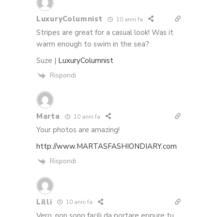
LuxuryColumnist
10 anni fa
Stripes are great for a casual look! Was it
warm enough to swim in the sea?
Suze |
LuxuryColumnist
Rispondi
Marta
10 anni fa
Your photos are amazing!
http://www.MARTASFASHIONDIARY.com
Rispondi
Lilli
10 anni fa
Vero, non sono facili da portare eppure tu