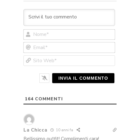
Nome*
Email*
Sito
Web*
164
COMMENTI
La Chicca
10 anni fa
Bellissimo outfit! Complimenti cara!