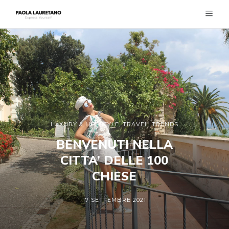
LUXURY & LIFESTYLE
,
TRAVEL
,
TRENDS
BENVENUTI NELLA
CITTA’ DELLE 100
CHIESE
17 SETTEMBRE 2021