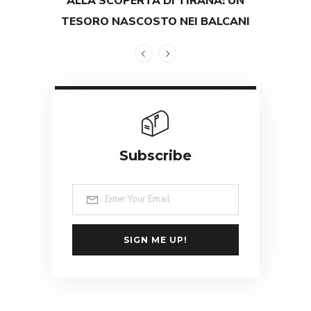
ALLA SCOPERTA DI TIRANA: UN
TEST
TESORO NASCOSTO NEI BALCANI
GRAND
Subscribe
SIGN ME UP!