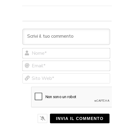
Nome*
Email*
Sito
Web*