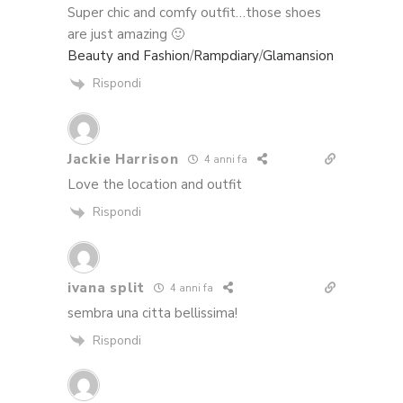
Super chic and comfy outfit…those shoes
are just amazing 🙂
Beauty and Fashion
/
Rampdiary
/
Glamansion
Rispondi
Jackie Harrison
4 anni fa
Love the location and outfit
Rispondi
ivana split
4 anni fa
sembra una citta bellissima!
Rispondi