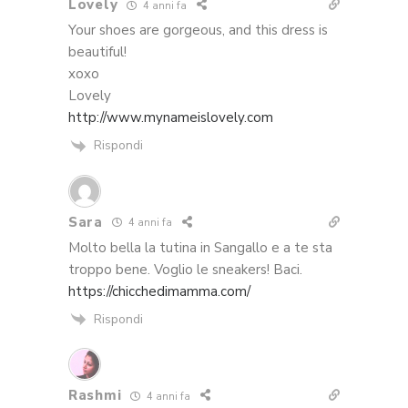
Lovely
4 anni fa
Your shoes are gorgeous, and this dress is
beautiful!
xoxo
Lovely
http://www.mynameislovely.com
Rispondi
Sara
4 anni fa
Molto bella la tutina in Sangallo e a te sta
troppo bene. Voglio le sneakers! Baci.
https://chicchedimamma.com/
Rispondi
Rashmi
4 anni fa