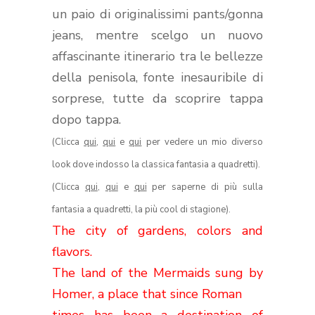
un paio di originalissimi pants/gonna
jeans, mentre scelgo un nuovo
affascinante itinerario tra le bellezze
della penisola, fonte inesauribile di
sorprese, tutte da scoprire tappa
dopo tappa.
(Clicca
qui
,
qui
e
qui
per vedere un mio diverso
look dove indosso la classica fantasia a quadretti).
(Clicca
qui
,
qui
e
qui
per saperne di più sulla
fantasia a quadretti, la più cool di stagione).
The city of gardens, colors and
flavors.
The land of the Mermaids sung by
Homer, a place that since Roman
times has been a destination of