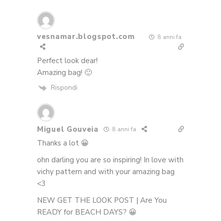
vesnamar.blogspot.com
8 anni fa
Perfect look dear!
Amazing bag! 🙂
Rispondi
Miguel Gouveia
8 anni fa
Thanks a lot 😀
ohn darling you are so inspiring! In love with
vichy pattern and with your amazing bag
<3
NEW GET THE LOOK POST | Are You
READY for BEACH DAYS? 😀