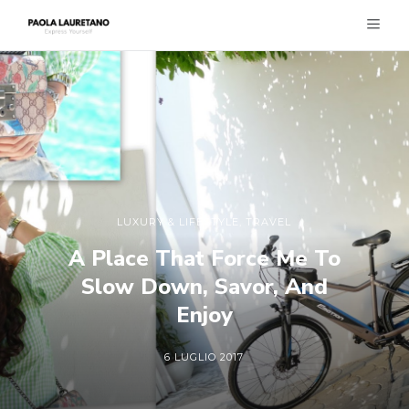
LUXURY & LIFESTYLE
,
TRAVEL
A Place That Force Me To
Slow Down, Savor, And
Enjoy
6 LUGLIO 2017