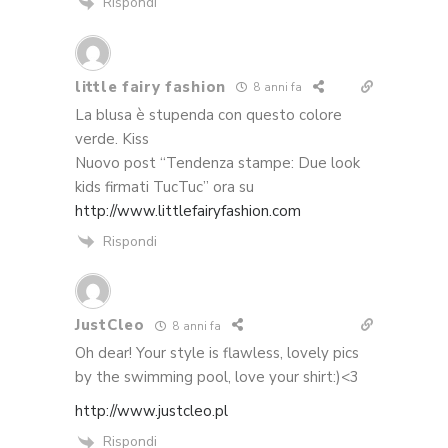
Rispondi
little fairy fashion
8 anni fa
La blusa è stupenda con questo colore
verde. Kiss
Nuovo post “Tendenza stampe: Due look
kids firmati TucTuc” ora su
http://www.littlefairyfashion.com
Rispondi
JustCleo
8 anni fa
Oh dear! Your style is flawless, lovely pics
by the swimming pool, love your shirt:)<3
http://www.justcleo.pl
Rispondi