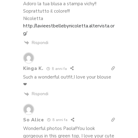
Adoro la tua blusa a stampa vichy!!
Soprattutto il colore!!!
Nicoletta
http://lavieestbellebynicoletta.altervista.or
g/
Rispondi
Kinga K.
8 anni fa
Such a wonderful outfit,I love your blouse
❤
Rispondi
So Alice
8 anni fa
Wonderful photos Paola!!You look
gorgeous in this green top, I love your cute