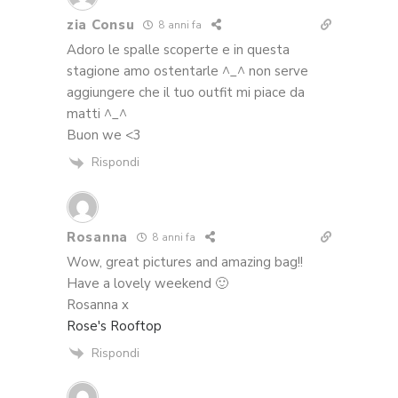
zia Consu
8 anni fa
Adoro le spalle scoperte e in questa
stagione amo ostentarle ^_^ non serve
aggiungere che il tuo outfit mi piace da
matti ^_^
Buon we <3
Rispondi
Rosanna
8 anni fa
Wow, great pictures and amazing bag!!
Have a lovely weekend 🙂
Rosanna x
Rose's Rooftop
Rispondi