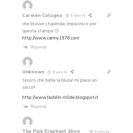
Carmen Cotugno
8 anni fa
che blouse stupenda, impazzisco per
questa stampa 🙂
http://www.carmy1978.com
Rispondi
Unknown
8 anni fa
tesoro che bella la blusa! mi piace un
sacco!!
http://www.fashi0n-m0de.blogspot.it
Rispondi
The Pink Elephant Shoe
8 anni fa