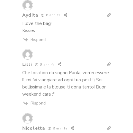
Aydita
8 anni fa
I love the bag!
Kisses
Rispondi
Lilli
8 anni fa
Che location da sogno Paola, vorrei essere
lì, mi fai viaggiare ad ogni tuo post!:) Sei
bellissima e la blouse ti dona tanto! Buon
weekend cara :*
Rispondi
Nicoletta
8 anni fa