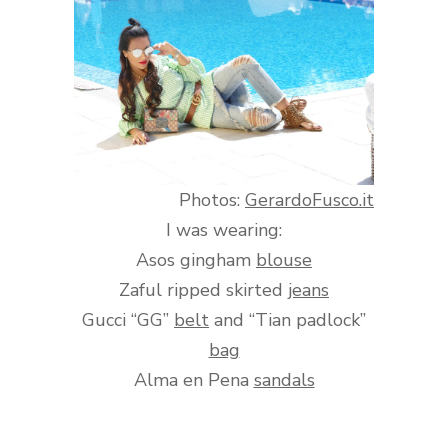
Photos:
GerardoFusco.it
I was wearing:
Asos gingham
blouse
Zaful ripped skirted
jeans
Gucci “GG”
belt
and “Tian padlock”
bag
Alma en Pena
sandals