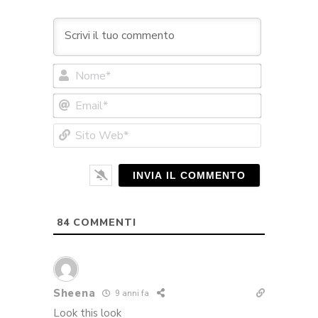
Nome*
Email*
Sito
Web*
84
COMMENTI
Sheena
9 anni fa
Look this look