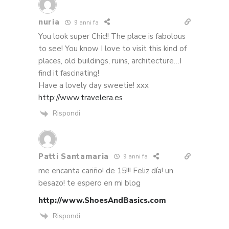
nuria
9 anni fa
You look super Chic!! The place is fabolous
to see! You know I love to visit this kind of
places, old buildings, ruins, architecture…I
find it fascinating!
Have a lovely day sweetie! xxx
http://www.travelera.es
Rispondi
Patti Santamaria
9 anni fa
me encanta cariño! de 15!!! Feliz día! un
besazo! te espero en mi blog
http://www.ShoesAndBasics.com
Rispondi