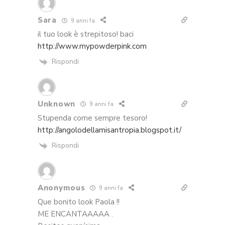
Sara
9 anni fa
il tuo look è strepitoso! baci
http://www.mypowderpink.com
Rispondi
Unknown
9 anni fa
Stupenda come sempre tesoro!
http://angolodellamisantropia.blogspot.it/
Rispondi
Anonymous
9 anni fa
Que bonito look Paola !!
ME ENCANTAAAAA .