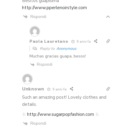
Besitos guapísima
http://www.pperlenoirstyle.com
Rispondi
Paola Lauretano
9 anni fa
Reply to
Anonymous
Muchas gracias guapa, besos!
Rispondi
Unknown
9 anni fa
Such an amazing post! Lovely clothes and
details.
♘
http://www.sugarpopfashion.com
♘
Rispondi