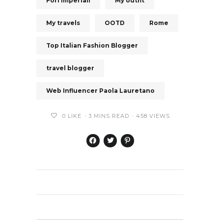
Fori Imperiali
My outfit
My travels
OOTD
Rome
Top Italian Fashion Blogger
travel blogger
Web Influencer Paola Lauretano
0
LIKE
3 MINS READ
458 VIEWS