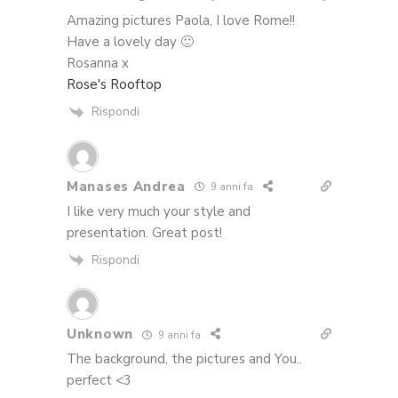
Amazing pictures Paola, I love Rome!!
Have a lovely day 🙂
Rosanna x
Rose's Rooftop
Rispondi
Manases Andrea
9 anni fa
I like very much your style and
presentation. Great post!
Rispondi
Unknown
9 anni fa
The background, the pictures and You..
perfect <3