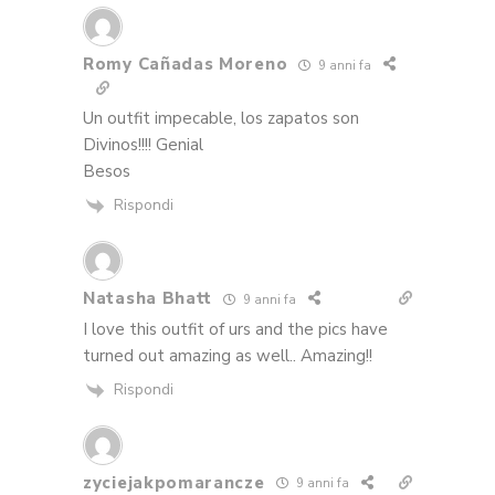
Romy Cañadas Moreno
9 anni fa
Un outfit impecable, los zapatos son
Divinos!!!! Genial
Besos
Rispondi
Natasha Bhatt
9 anni fa
I love this outfit of urs and the pics have
turned out amazing as well.. Amazing!!
Rispondi
zyciejakpomarancze
9 anni fa