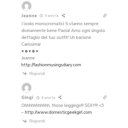
Jeanne
9 anni fa
I looks monocromatici ti stanno sempre
divinamente bene Paola! Amo ogni singolo
dettaglio del tuo outfit! Un bacione
Carissima!
♥☻♥☻♥
Jeanne
http://fashionmusingsdiary.com
Rispondi
Gingi
9 anni fa
Ohhhhhhhhhhh, those leggings!!! SEXY!!! <3
–
http://www.domesticgeekgirl.com
Rispondi