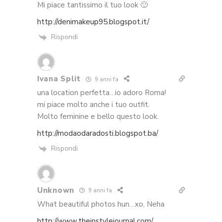
Mi piace tantissimo il tuo look 🙂
http://denimakeup95.blogspot.it/
Rispondi
Ivana Split
9 anni fa
una location perfetta…io adoro Roma!
mi piace molto anche i tuo outfit.
Molto feminine e bello questo look.
http://modaodaradosti.blogspot.ba/
Rispondi
Unknown
9 anni fa
What beautiful photos hun…xo, Neha
http://www.theinstylejournal.com/