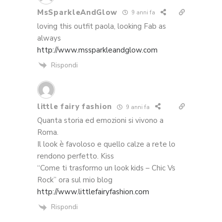
MsSparkleAndGlow
9 anni fa
loving this outfit paola, looking Fab as
always
http://www.mssparkleandglow.com
Rispondi
little fairy fashion
9 anni fa
Quanta storia ed emozioni si vivono a
Roma.
Il look è favoloso e quello calze a rete lo
rendono perfetto. Kiss
“Come ti trasformo un look kids – Chic Vs
Rock” ora sul mio blog
http://www.littlefairyfashion.com
Rispondi