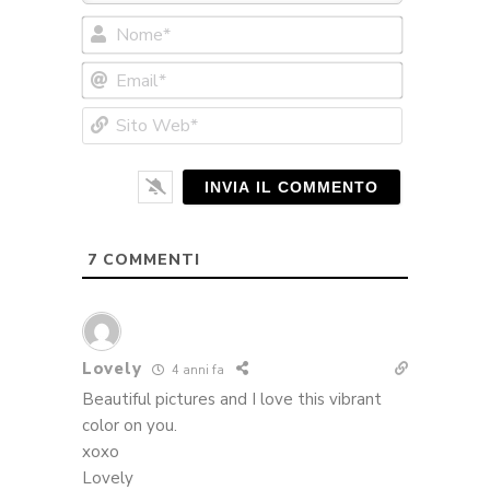
Nome*
Email*
Sito
Web*
7
COMMENTI
Lovely
4 anni fa
Beautiful pictures and I love this vibrant
color on you.
xoxo
Lovely