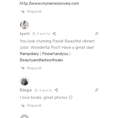
http://www.mynameislovely.com
Rispondi
Jyoti
4 anni fa
You look stunning Paola! Beautiful vibrant
color. Wonderful Post! Have a great day!
Rampdiary
|
Fineartandyou
|
Beautyandfashionfreaks
Rispondi
Kinga
4 anni fa
I love books, great photos 🙂
Rispondi