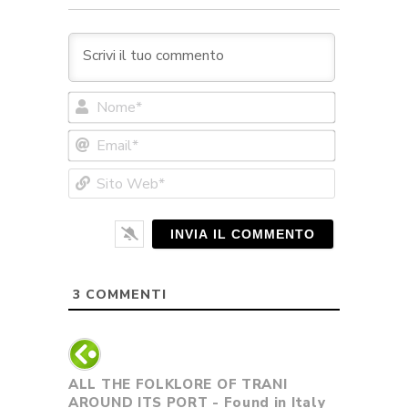
Nome*
Email*
Sito
Web*
3
COMMENTI
ALL THE FOLKLORE OF TRANI
AROUND ITS PORT - Found in Italy