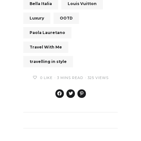
Bella Italia
Louis Vuitton
Luxury
OOTD
Paola Lauretano
Travel With Me
travelling in style
0
LIKE
3 MINS READ
325 VIEWS