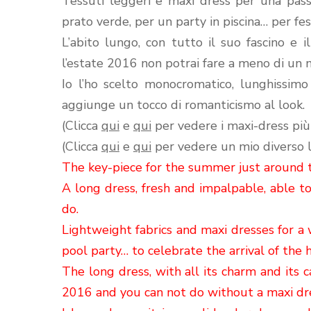
Tessuti leggeri e maxi dress per una pass
prato verde, per un party in piscina… per fes
L’abito lungo, con tutto il suo fascino e i
l’estate 2016 non potrai fare a meno di un 
Io l’ho scelto monocromatico, lunghissimo
aggiunge un tocco di romanticismo al look.
(Clicca
qui
e
qui
per vedere i maxi-dress più 
(Clicca
qui
e
qui
per vedere un mio diverso l
The
key-piece
for the
summer just around 
A long dress, fresh and impalpable
, able t
do.
Lightweight fabrics
and maxi
dresses for a 
pool party…
to celebrate the arrival
of the 
The long dress, with
all its charm
and its c
2016
and
you can not do without a maxi dr