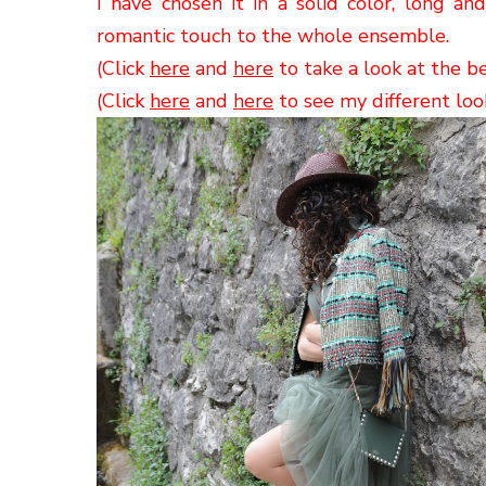
I have chosen it in a solid color
,
long and 
romantic touch
to the whole ensemble
.
(Click
here
and
here
to take a look at the be
(Click
here
and
here
to see my different loo