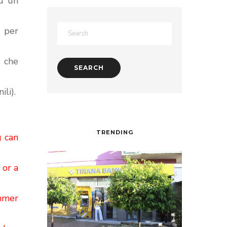
su un
e per
a che
ili).
TRENDING
g can
 or a
ummer