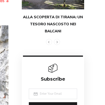
dds a
ALLA SCOPERTA DI TIRANA: UN
TESTIMON
TESORO NASCOSTO NEI
GRANDEZZ
BALCANI
Subscribe