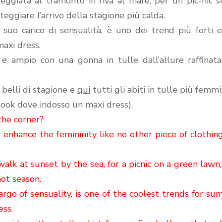
eggiata al tramonto in riva al mare, per un pic-nic 
teggiare l’arrivo della stagione più calda.
l suo carico di sensualità, è uno dei trend più forti 
maxi dress.
 e ampio con una gonna in tulle dall’allure raffinat
belli di stagione e
qui
tutti gli abiti in tulle più femmin
ook dove indosso un maxi dress).
the corner?
o enhance the femininity like no other piece of clothin
walk at sunset by the sea, for a picnic on a green lawn,
hot season.
argo of sensuality, is one of the coolest trends for s
ess.