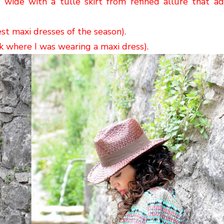
wide with a tulle skirt from refined allure that a
st maxi dresses of the season).
k where I was wearing a maxi dress).