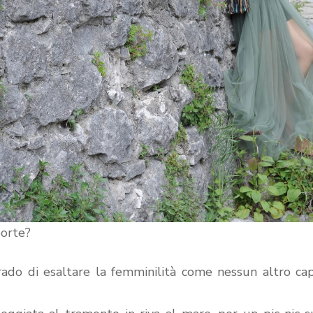
porte?
rado di esaltare la femminilità come nessun altro ca