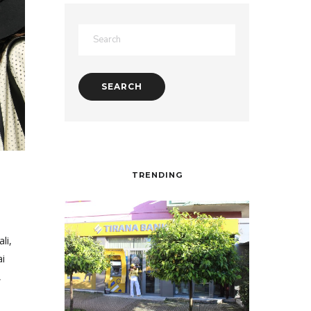
TRENDING
li,
ai
,