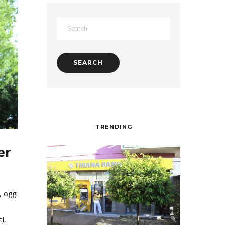
TRENDING
er
, oggi
i,