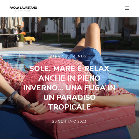
TRAVEL
,
TRENDS
SOLE, MARE E RELAX
ANCHE IN PIENO
INVERNO… UNA FUGA IN
UN PARADISO
TROPICALE
25 GENNAIO 2023