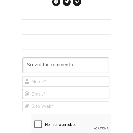
Nome*
Email*
Sito
Web*