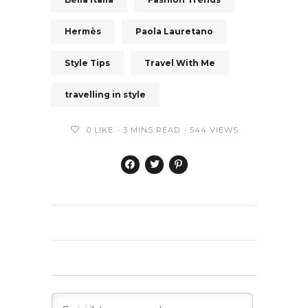
Hermès
Paola Lauretano
Style Tips
Travel With Me
travelling in style
0
LIKE
3 MINS READ
544 VIEWS