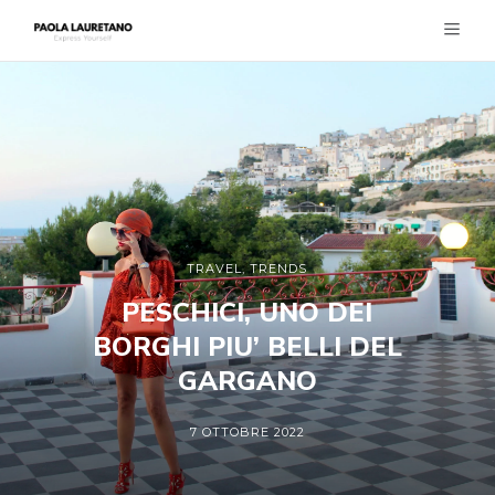
TRAVEL
,
TRENDS
PESCHICI, UNO DEI
BORGHI PIU’ BELLI DEL
GARGANO
7 OTTOBRE 2022