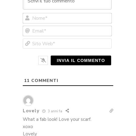
Nome*
Email*
Sito
Web*
11
COMMENTI
Lovely
3 anni fa
What a fab look! Love your scarf.
xoxo
Lovely