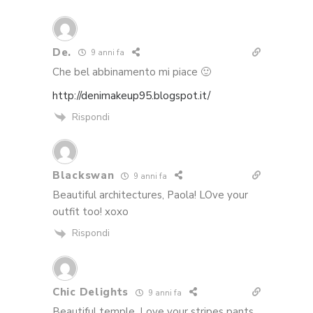
De.
9 anni fa
Che bel abbinamento mi piace 🙂
http://denimakeup95.blogspot.it/
Rispondi
Blackswan
9 anni fa
Beautiful architectures, Paola! LOve your
outfit too! xoxo
Rispondi
Chic Delights
9 anni fa
Beautiful temple. Love your stripes pants.