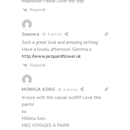
inspiration Paola! Love the top!
Rispondi
Gemma
9 anni fa
Such a great look and amazing setting.
Have a lovely afternoon. Gemma x
http://www.jacquardflower.uk
Rispondi
MONICA SORS
9 anni fa
In love with this casual outfit!! Love this
pants!
xx
Mónica Sors
MES VOYAGES À PARIS