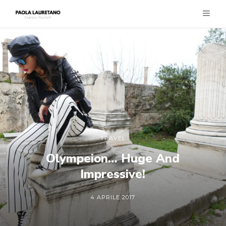
TRAVEL
Olympeion… Huge And
Impressive!
4 APRILE 2017