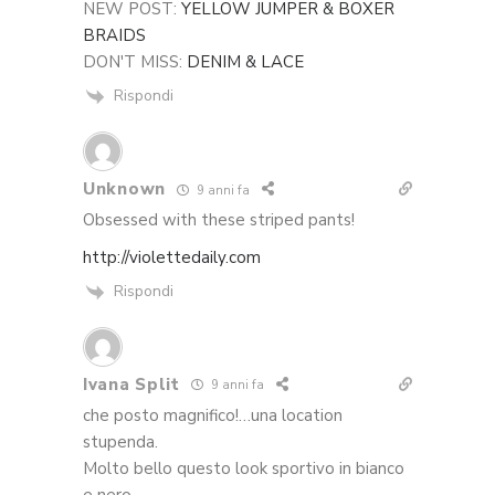
NEW POST:
YELLOW JUMPER & BOXER
BRAIDS
DON'T MISS:
DENIM & LACE
Rispondi
Unknown
9 anni fa
Obsessed with these striped pants!
http://violettedaily.com
Rispondi
Ivana Split
9 anni fa
che posto magnifico!…una location
stupenda.
Molto bello questo look sportivo in bianco
e nero.