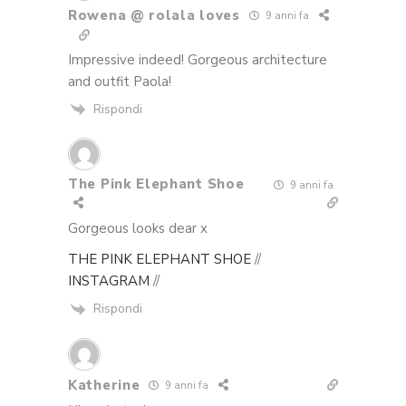
Rowena @ rolala loves
9 anni fa
Impressive indeed! Gorgeous architecture
and outfit Paola!
Rispondi
The Pink Elephant Shoe
9 anni fa
Gorgeous looks dear x
THE PINK ELEPHANT SHOE
//
INSTAGRAM
//
Rispondi
Katherine
9 anni fa