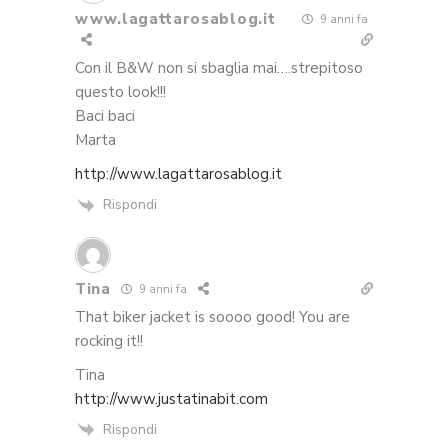
www.lagattarosablog.it
9 anni fa
Con il B&W non si sbaglia mai….strepitoso
questo look!!!
Baci baci
Marta
http://www.lagattarosablog.it
Rispondi
Tina
9 anni fa
That biker jacket is soooo good! You are
rocking it!!
Tina
http://www.justatinabit.com
Rispondi