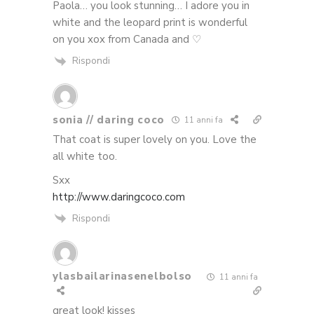
Paola… you look stunning… I adore you in
white and the leopard print is wonderful
on you xox from Canada and ♡
Rispondi
sonia // daring coco
11 anni fa
That coat is super lovely on you. Love the
all white too.
Sxx
http://www.daringcoco.com
Rispondi
ylasbailarinasenelbolso
11 anni fa
great look! kisses