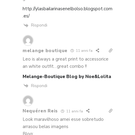
http://ylasbailarinasenelbolso.blogspot.com
.es/
Rispondi
melange boutique
11 anni fa
Leo is always a great print to accessorice
an white outfit…great combo !!
Melange-Boutique Blog by Noe&Lolita
Rispondi
Nequéren Reis
11 anni fa
Look maravilhoso amei esse sobretudo
arrasou belas imagens
Blog: