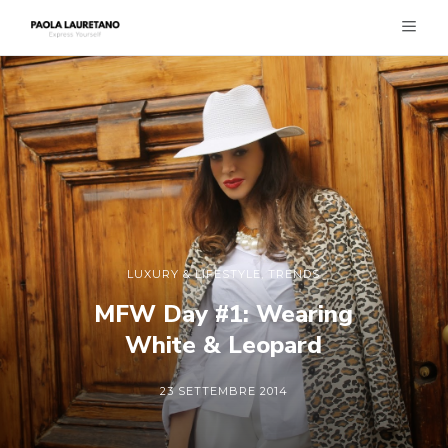
LUXURY & LIFESTYLE
,
TRENDS
MFW Day #1: Wearing
White & Leopard
23 SETTEMBRE 2014