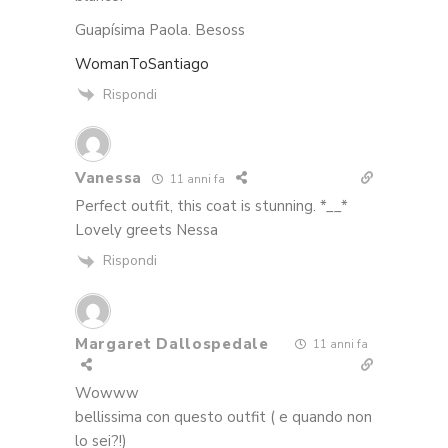
Guapísima Paola. Besoss
WomanToSantiago
Rispondi
Vanessa
11 anni fa
Perfect outfit, this coat is stunning. *__*
Lovely greets Nessa
Rispondi
Margaret Dallospedale
11 anni fa
Wowww
bellissima con questo outfit ( e quando non
lo sei?!)