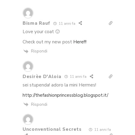
Bisma Rauf
11 anni fa
Love your coat 🙂
Check out my new post
Here!!!
Rispondi
Desirèe D'Aloia
11 anni fa
sei stupenda! adoro la mini Hermes!
http://thefashionprincessblog.blogspot.it/
Rispondi
Unconventional Secrets
11 anni fa