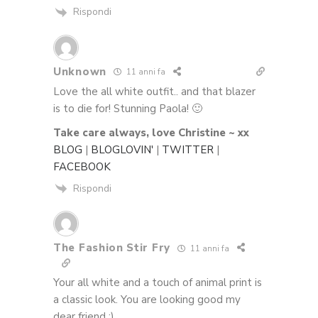
Rispondi
Unknown
11 anni fa
Love the all white outfit.. and that blazer
is to die for! Stunning Paola! 🙂
Take care always, love Christine ~ xx
BLOG
|
BLOGLOVIN'
|
TWITTER
|
FACEBOOK
Rispondi
The Fashion Stir Fry
11 anni fa
Your all white and a touch of animal print is
a classic look. You are looking good my
dear friend :).