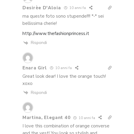
Desirèe D'Aloia
10 anni fa
ma queste foto sono stupende!!!! *-* sei
bellissima cherie!
http://www.thefashionprincess.it
Rispondi
Enara Girl
10 anni fa
Great look dear! I love the orange touch!
xoxo
Rispondi
Martina, Elegant 40
10 anni fa
I love this combination of orange converse
and the vest! You look so stylish and