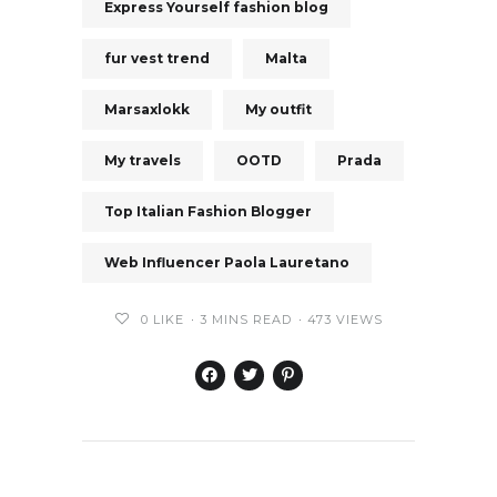
Express Yourself fashion blog
fur vest trend
Malta
Marsaxlokk
My outfit
My travels
OOTD
Prada
Top Italian Fashion Blogger
Web Influencer Paola Lauretano
0
LIKE
3 MINS READ
473 VIEWS