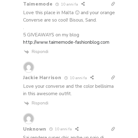
Taimemode
10 anni fa
Love this place in Malta 🙂 and your orange
Converse are so cool! Bisous, Sand.
.
5 GIVEAWAYS on my blog
http://www.taimemode-fashionblog.com
Rispondi
Jackie Harrison
10 anni fa
Love your converse and the color bellisima
in this awesome outfit.
Rispondi
Unknown
10 anni fa
Sai rendere super chic anche un paio di