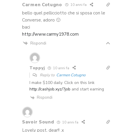
Carmen Cotugno
10 anni fa
bello quel pellicciotto che si sposa con le
Converse, adoro 🙂
baci
http://www.carmy1978.com
Rispondi
Toppyj
10 anni fa
Reply to
Carmen Cotugno
I make $100 daily. Click on this link
http://cashjob.xyz/?job
and start earning
Rispondi
Savoir Sound
10 anni fa
Lovely post, dear!! .x