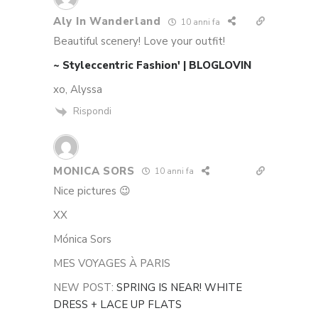
Aly In Wanderland
10 anni fa
Beautiful scenery! Love your outfit!
~ Styleccentric Fashion'
| BLOGLOVIN
xo, Alyssa
Rispondi
MONICA SORS
10 anni fa
Nice pictures 😉
XX
Mónica Sors
MES VOYAGES À PARIS
NEW POST:
SPRING IS NEAR! WHITE
DRESS + LACE UP FLATS