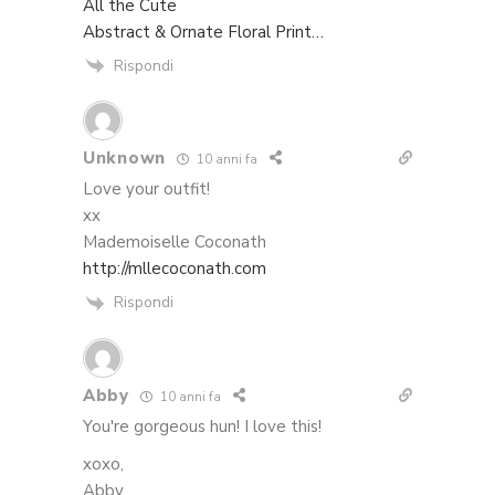
All the Cute
Abstract & Ornate Floral Print…
Rispondi
Unknown
10 anni fa
Love your outfit!
xx
Mademoiselle Coconath
http://mllecoconath.com
Rispondi
Abby
10 anni fa
You're gorgeous hun! I love this!
xoxo,
Abby