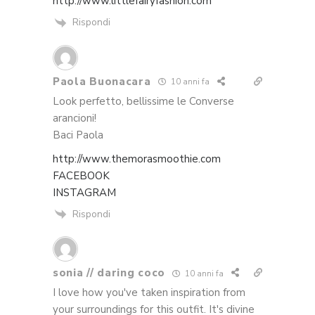
http://www.littlefairyfashion.com
Rispondi
Paola Buonacara
10 anni fa
Look perfetto, bellissime le Converse
arancioni!
Baci Paola
http://www.themorasmoothie.com
FACEBOOK
INSTAGRAM
Rispondi
sonia // daring coco
10 anni fa
I love how you've taken inspiration from
your surroundings for this outfit. It's divine