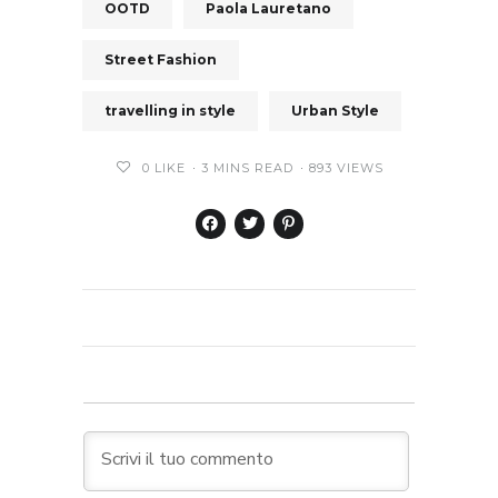
OOTD
Paola Lauretano
Street Fashion
travelling in style
Urban Style
0
LIKE
3 MINS READ
893 VIEWS