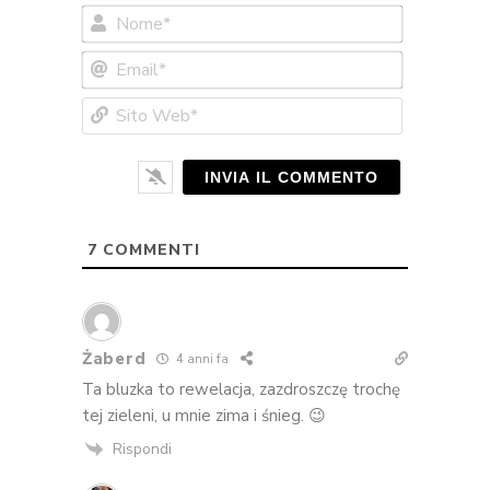
Nome*
Email*
Sito
Web*
7
COMMENTI
Żaberd
4 anni fa
Ta bluzka to rewelacja, zazdroszczę trochę
tej zieleni, u mnie zima i śnieg. 😉
Rispondi