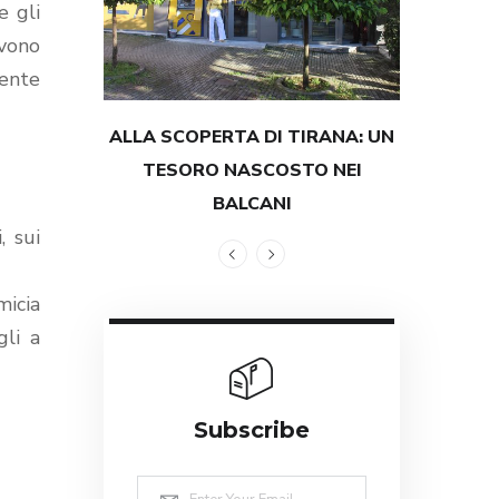
e gli
ivono
mente
ALLA SCOPERTA DI TIRANA: UN
TESTIMON
TESORO NASCOSTO NEI
GRANDEZZ
BALCANI
, sui
micia
gli a
Subscribe