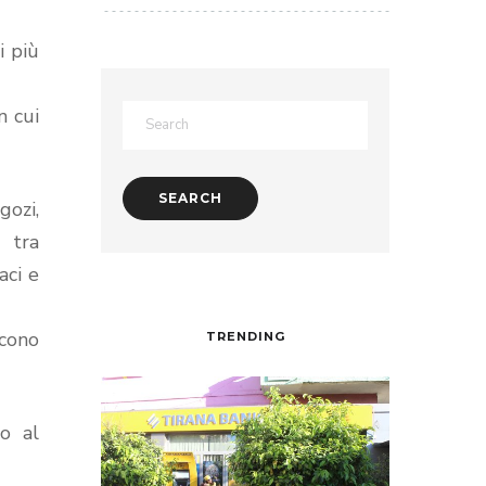
i più
n cui
ozi,
, tra
aci e
scono
TRENDING
to al