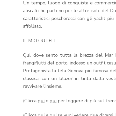
Un tempo, luogo di conquista e commercio, o
aliscafi che partono per le altre isole del
caratteristici pescherecci con gli yacht p
affollato.
IL MIO OUTFIT
Qui, dove sento tutta la brezza del Mar 
frangiflutti del porto, indosso un outfit casu
Protagonista la tela Genova più famosa del
classica, con un blazer in tinta dalla ves
ravvivare l’insieme.
(Clicca
qui
e
qui
per leggere di più sul trend
(Clicca
qui
e
qui
se vuoi vedere due diversi l