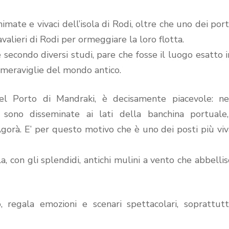
mate e vivaci dell’isola di Rodi, oltre che uno dei port
avalieri di Rodi per ormeggiare la loro flotta.
secondo diversi studi, pare che fosse il luogo esatto i
7 meraviglie del mondo antico.
el Porto di Mandraki, è decisamente piacevole: neg
ie, sono disseminate ai lati della banchina portuale
a Agorà. E’ per questo motivo che è uno dei posti più viv
a, con gli splendidi, antichi mulini a vento che abbelli
regala emozioni e scenari spettacolari, soprattut