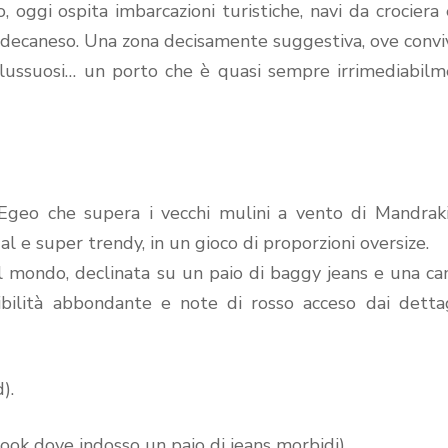
ggi ospita imbarcazioni turistiche, navi da crociera 
 Dodecaneso. Una zona decisamente suggestiva, ove conv
iù lussuosi… un porto che è quasi sempre irrimediabil
Egeo che supera i vecchi mulini a vento di Mandraki
al e super trendy, in un gioco di proporzioni oversize.
 mondo, declinata su un paio di baggy jeans e una ca
tibilità abbondante e note di rosso acceso dai detta
).
ook dove indosso un paio di jeans morbidi).