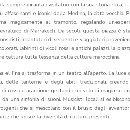
 sempre incanta i visitatori con la sua storia ricca, i c
ù affascinanti e iconici della Medina, la città vecchia, P
rma magicamente al tramonto, regalando un’esperi
evralgico di Marrakech. Da secoli, questa piazza è sta
musicisti, incantatori di serpenti e viaggiatori provenien
ati, labirinti di vicoli rossi e antichi palazzi, la piazza
che cattura tutta l’essenza della cultura marocchina.
aa el Fna si trasforma in un teatro all’aperto. La luce 
, delle lanterne e degli abiti tradizionali, creand
ità di rosso e arancione, gettando un velo di magia su q
a una sinfonia di suoni. Musicisti locali si esibiscon
olgenti che si mescolano con il brusio degli avventori
ante che unisce la diversità di culture presenti.