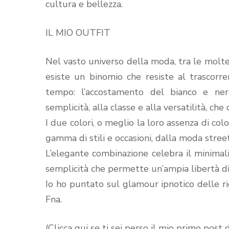
cultura e bellezza.
IL MIO OUTFIT
Nel vasto universo della moda, tra le molte
esiste un binomio che resiste al trascor
tempo: l’accostamento del bianco e ner
semplicità, alla classe e alla versatilità, ch
I due colori, o meglio la loro assenza di col
gamma di stili e occasioni, dalla moda stre
L’elegante combinazione celebra il minima
semplicità che permette un’ampia libertà di
Io ho puntato sul glamour ipnotico delle r
Fna.
(Clicca
qui
se ti sei perso il mio primo post d