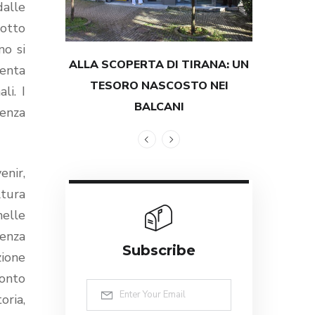
dalle
sotto
no si
ALLA SCOPERTA DI TIRANA: UN
TESTIMON
venta
TESORO NASCOSTO NEI
GRANDEZZ
li. I
BALCANI
ienza
enir,
ltura
nelle
ienza
Subscribe
zione
monto
oria,