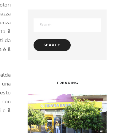
olori
iazza
enza
ta il
ti da
 è il
calda
o una
TRENDING
uesto
o con
 e il