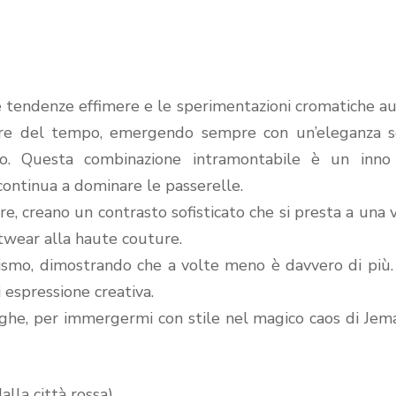
 tendenze effimere e le sperimentazioni cromatiche au
rere del tempo, emergendo sempre con un’eleganza 
o. Questa combinazione intramontabile è un inno 
e continua a dominare le passerelle.
ore, creano un contrasto sofisticato che si presta a una 
etwear alla haute couture.
lismo, dimostrando che a volte meno è davvero di più
 espressione creativa.
ighe, per immergermi con stile nel magico caos di Jem
alla città rossa).