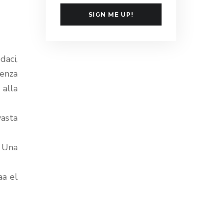
SIGN ME UP!
daci,
senza
alla
vasta
. Una
aa el