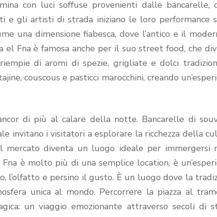
umina con luci soffuse provenienti dalle bancarelle, 
ati e gli artisti di strada iniziano le loro performance 
ssume una dimensione fiabesca, dove l’antico e il moder
 el Fna è famosa anche per il suo street food, che di
riempie di aromi di spezie, grigliate e dolci tradiziona
 tajine, couscous e pasticci marocchini, creando un’esper
ancor di più al calare della notte. Bancarelle di souv
ale invitano i visitatori a esplorare la ricchezza della cu
e il mercato diventa un luogo ideale per immergersi 
 Fna è molto più di una semplice location, è un’esper
to, l’olfatto e persino il gusto. È un luogo dove la tradi
mosfera unica al mondo. Percorrere la piazza al tra
gica: un viaggio emozionante attraverso secoli di st