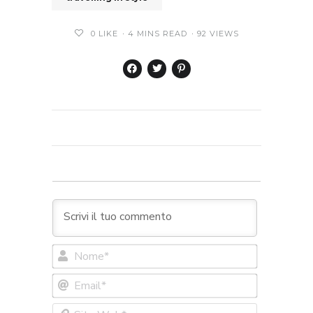
0
LIKE
4 MINS READ
92 VIEWS
Nome*
Email*
Sito