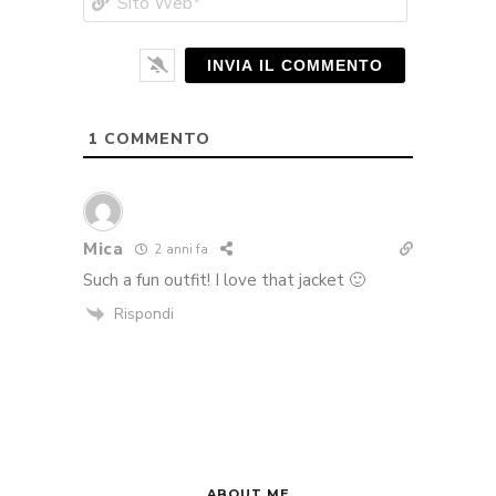
Web*
1
COMMENTO
Mica
2 anni fa
Such a fun outfit! I love that jacket 🙂
Rispondi
ABOUT ME