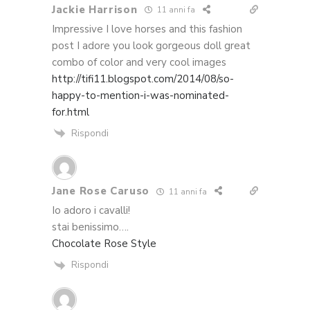
Jackie Harrison
11 anni fa
Impressive I love horses and this fashion
post I adore you look gorgeous doll great
combo of color and very cool images
http://tifi11.blogspot.com/2014/08/so-
happy-to-mention-i-was-nominated-
for.html
Rispondi
Jane Rose Caruso
11 anni fa
Io adoro i cavalli!
stai benissimo….
Chocolate Rose Style
Rispondi