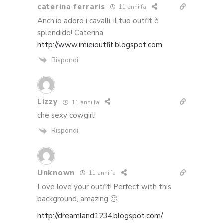
caterina ferraris
11 anni fa
Anch'io adoro i cavalli. il tuo outfit è
splendido! Caterina
http://www.imieioutfit.blogspot.com
Rispondi
Lizzy
11 anni fa
che sexy cowgirl!
Rispondi
Unknown
11 anni fa
Love love your outfit! Perfect with this
background, amazing 🙂
http://dreamland1234.blogspot.com/