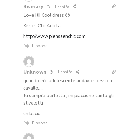
Ricmary
11 anni fa
Love it!! Cool dress 🙂
Kisses ChicAdicta
http://www.piensaenchic.com
Rispondi
Unknown
11 anni fa
quando ero adolescente andavo spesso a
cavallo…..
tu sempre perfetta , mi piacciono tanto gli
stivaletti
un bacio
Rispondi