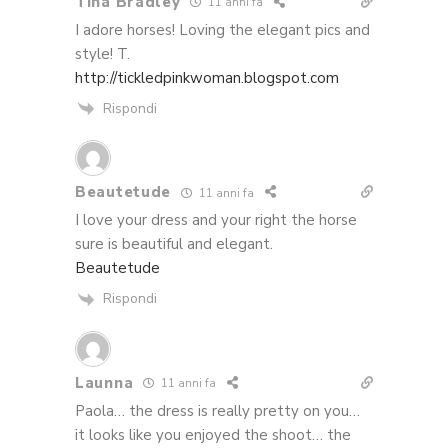
Tina Bradley
11 anni fa
I adore horses! Loving the elegant pics and
style! T.
http://tickledpinkwoman.blogspot.com
Rispondi
Beautetude
11 anni fa
I love your dress and your right the horse
sure is beautiful and elegant.
Beautetude
Rispondi
Launna
11 anni fa
Paola… the dress is really pretty on you…
it looks like you enjoyed the shoot… the