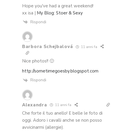
Hope you've had a great weekend!
xx isa |
My Blog: Stoer & Sexy
Rispondi
Barbora Schejbalová
11 anni fa
Nice photos!! 🙂
http://sometimegoesby.blogspot.com
Rispondi
Alexandra
11 anni fa
Che forte il tuo anello! E belle le foto di
oggi. Adoro i cavalli anche se non posso
avvicinarmi (allergie).