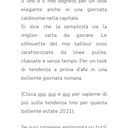
Il lino è il mio segreto per un look
elegante anche in una giornata
caldissima nella capitale.
Si dice che la semplicità sia la
miglior carta da giocare. Le
silhouette del mio tailleur sono
caratterizzate da linee pulite,
rilassate e senza tempo. Per un look
di tendenza a prova d’afa in una
bollente giornata romana.
(Clicca
qui
,
qui
e
qui
per saperne di
più sulla tendenza lino per questa
bollente estate 2021).
Se vuoi rimanere aggiornata su tutti