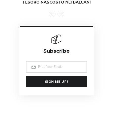
TESORO NASCOSTO NEI BALCANI
GRAND
Subscribe
SIGN ME UP!