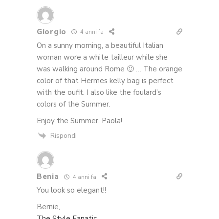
Giorgio
4 anni fa
On a sunny morning, a beautiful Italian
woman wore a white tailleur while she
was walking around Rome 🙂 … The orange
color of that Hermes kelly bag is perfect
with the oufit. I also like the foulard’s
colors of the Summer.
Enjoy the Summer, Paola!
Rispondi
Benia
4 anni fa
You look so elegant!!
Bernie,
The Style Fanatic