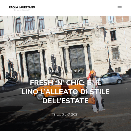
TRAVEL
,
TRENDS
FRESH ‘N’ CHIC: E’ IL
LINO L’ALLEATO DI STILE
DELL’ESTATE
19 LUGLIO 2021