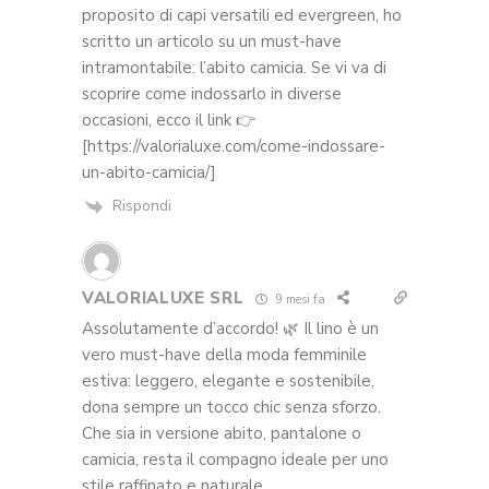
proposito di capi versatili ed evergreen, ho
scritto un articolo su un must-have
intramontabile: l’abito camicia. Se vi va di
scoprire come indossarlo in diverse
occasioni, ecco il link 👉
[https://valorialuxe.com/come-indossare-
un-abito-camicia/]
Rispondi
VALORIALUXE SRL
9 mesi fa
Assolutamente d’accordo! 🌿 Il lino è un
vero must-have della moda femminile
estiva: leggero, elegante e sostenibile,
dona sempre un tocco chic senza sforzo.
Che sia in versione abito, pantalone o
camicia, resta il compagno ideale per uno
stile raffinato e naturale.