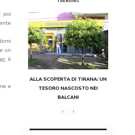
TRENDING
r poi
mente
domi
re un
er
, il
ALLA SCOPERTA DI TIRANA: UN
TESTIMON
one e
TESORO NASCOSTO NEI
GRANDEZZ
BALCANI