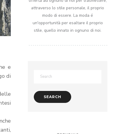
offerta ad ognuno di noi per trasmettere,
attraverso lo stile personale, il proprio
modo di essere. La moda é
un'opportunità per esaltare il proprio
stile, quello innato in ognuno di noi.
che e
go di
delle
ntesi
anche
anti,