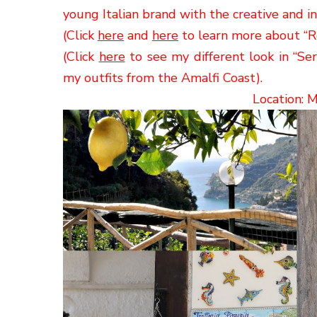
young Italian brand with
the creative
and i
(Click
here
and
here
to learn more about “Ro
(Click
here
to see my different look in “Ser
my outfits from the Amalfi Coast).
Location: M