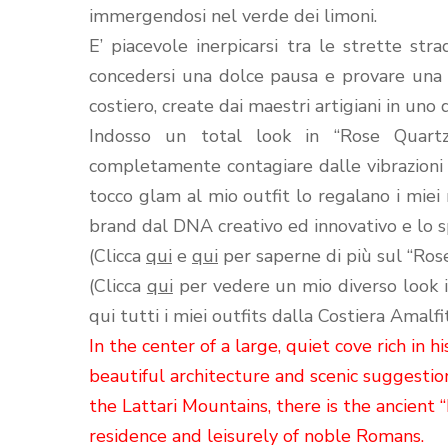
immergendosi nel verde dei limoni.
E’ piacevole inerpicarsi tra le strette strad
concedersi una dolce pausa e provare una 
costiero, create dai maestri artigiani in uno 
Indosso un total look in “Rose Quart
completamente contagiare dalle vibrazioni 
tocco glam al mio outfit lo regalano i miei 
brand dal DNA creativo ed innovativo e lo sp
(Clicca
qui
e
qui
per saperne di più sul “Ros
(Clicca
qui
per vedere un mio diverso look i
qui tutti i miei outfits dalla Costiera Amalfi
In the center of a large, quiet cove rich in hi
beautiful architecture and scenic suggestion
the Lattari Mountains, there is the ancient 
residence and leisurely of noble Romans.