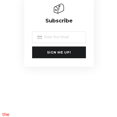
Subscribe
SIGN ME UP!
, the