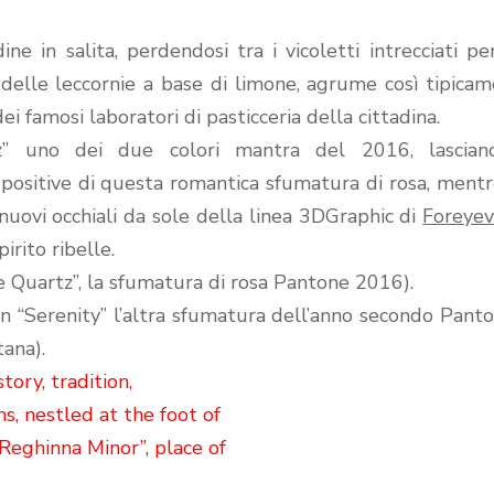
ine in salita, perdendosi tra i vicoletti intrecciati pe
delle leccornie a base di limone, agrume così tipica
dei famosi laboratori di pasticceria della cittadina.
z” uno dei due colori mantra del 2016, lascian
positive di questa romantica sfumatura di rosa, ment
nuovi occhiali da sole della linea 3DGraphic di
Foreyev
irito ribelle.
e Quartz”, la sfumatura di rosa Pantone 2016).
n “Serenity” l’altra sfumatura dell’anno secondo Pant
tana).
story, tradition,
s, nestled at the foot of
“Reghinna Minor”, place of