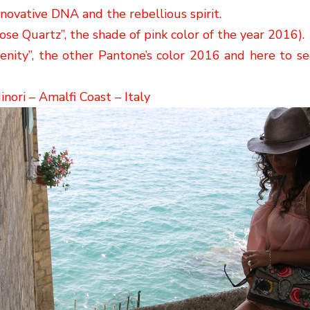
nnovative DNA and the
rebellious spirit
.
se Quartz”, the shade of pink color of the year 2016).
enity”, the other Pantone’s color 2016 and here to se
inori – Amalfi Coast – Italy