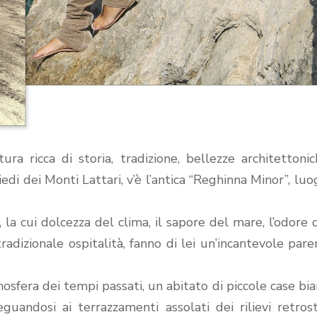
ra ricca di storia, tradizione, bellezze architettoni
edi dei Monti Lattari, v’è l’antica “Reghinna Minor”, luo
 la cui dolcezza del clima, il sapore del mare, l’odore 
radizionale ospitalità, fanno di lei un’incantevole pare
mosfera dei tempi passati, un abitato di piccole case bi
uandosi ai terrazzamenti assolati dei rilievi retrost