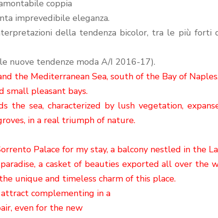
tramontabile coppia
enta imprevedibile eleganza.
erpretazioni della tendenza bicolor, tra le più forti 
 le nuove tendenze moda A/I 2016-17).
and the Mediterranean Sea, south of the Bay of Naples
nd small pleasant bays.
s the sea, characterized by lush vegetation,
expans
roves, in a real triumph of nature.
Sorrento Palace for my stay, a balcony nestled
in the La
paradise, a casket of
beauties exported all
over the w
 the unique
and timeless charm of this place
.
 attract complementing in a
air, even for the new