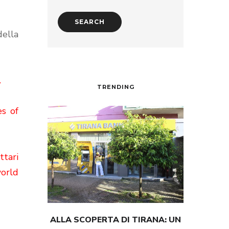
della
.
TRENDING
es of
ttari
orld
ALLA SCOPERTA DI TIRANA: UN
TESTIMON