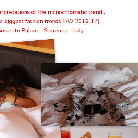
erpretations of the monochromatic trend).
e biggest fashion trends F/W 2016-17).
Sorrento Palace – Sorrento – Italy