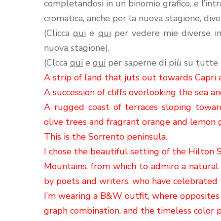
completandosi in un binomio grafico, e l’in
cromatica, anche per la nuova stagione, div
(Clicca
qui
e
qui
per vedere mie diverse int
nuova stagione).
(Clcca
qui
e
qui
per saperne di più su tutte
A strip of land
that juts out towards Capri 
A succession of
cliffs overlooking the sea a
A rugged
coast of
terraces sloping toward
olive trees and fragrant orange and lemon g
This is the Sorrento peninsula.
I chose the
beautiful setting
of the Hilton 
Mountains
, from which to admire a natural 
by poets and writers, who have celebrated
I’m wearing a B&W outfit, where opposites
graph combination, and the timeless color p