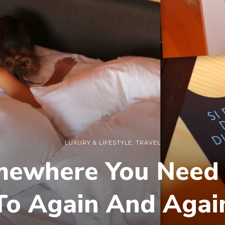
LUXURY & LIFESTYLE
,
TRAVEL
omewhere You Need
To Again And Agai