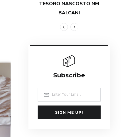
TESORO NASCOSTO NEI
GRANDEZZ
BALCANI
Subscribe
SIGN ME UP!