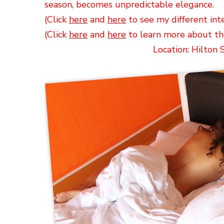
season, becomes unpredictable elegance.
(Click
here
and
here
to see my different int
(Click
here
and
here
to learn more about th
Location: Hilton 