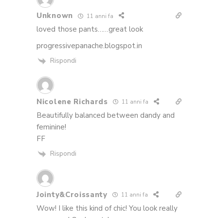
Unknown
11 anni fa
loved those pants……great look
progressivepanache.blogspot.in
Rispondi
Nicolene Richards
11 anni fa
Beautifully balanced between dandy and
feminine!
FF
Rispondi
Jointy&Croissanty
11 anni fa
Wow! I like this kind of chic! You look really