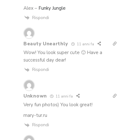
Alex –
Funky Jungle
Rispondi
Beauty Unearthly
11 anni fa
Wow! You look super cute 🙂 Have a
successful day dear!
Rispondi
Unknown
11 anni fa
Very fun photos) You look great!
mary-tur.ru
Rispondi