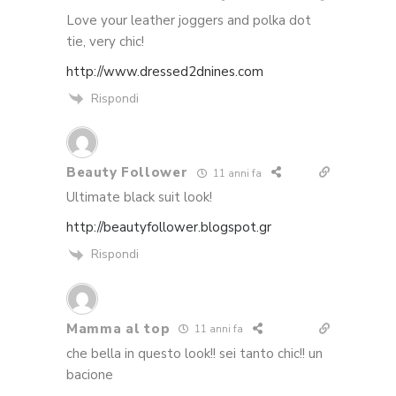
Love your leather joggers and polka dot
tie, very chic!
http://www.dressed2dnines.com
Rispondi
Beauty Follower
11 anni fa
Ultimate black suit look!
http://beautyfollower.blogspot.gr
Rispondi
Mamma al top
11 anni fa
che bella in questo look!! sei tanto chic!! un
bacione