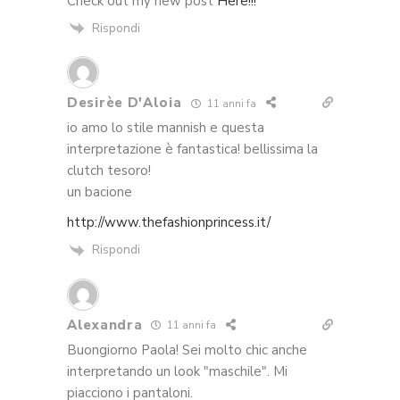
Check out my new post
Here!!!
Rispondi
Desirèe D'Aloia
11 anni fa
io amo lo stile mannish e questa
interpretazione è fantastica! bellissima la
clutch tesoro!
un bacione
http://www.thefashionprincess.it/
Rispondi
Alexandra
11 anni fa
Buongiorno Paola! Sei molto chic anche
interpretando un look "maschile". Mi
piacciono i pantaloni.