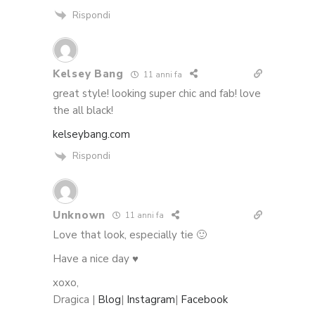
Rispondi
Kelsey Bang
11 anni fa
great style! looking super chic and fab! love
the all black!
kelseybang.com
Rispondi
Unknown
11 anni fa
Love that look, especially tie 🙂
Have a nice day ♥
xoxo,
Dragica |
Blog
|
Instagram
|
Facebook