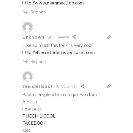
http://www.mammaaltop.com
Rispondi
Unknown
11 anni fa
I like so much this look, is very cool.
http://elsecretodemistercloset.com
Rispondi
the chilicool
11 anni fa
Paolo sei splendida con qutesto look!
Alessia
new post
THECHILICOOL
FACEBOOK
Kiss