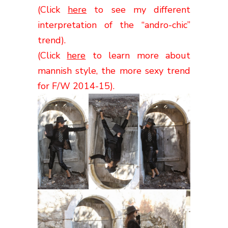
(Click
here
to see my different
interpretation of the “andro-chic”
trend).
(Click
here
to learn more about
mannish style, the more sexy trend
for F/W 2014-15).