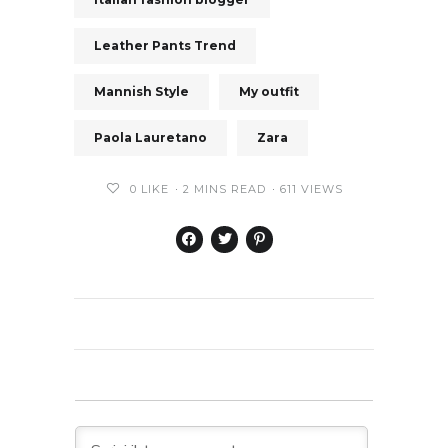
Leather Pants Trend
Mannish Style
My outfit
Paola Lauretano
Zara
0
LIKE
2 MINS READ
611 VIEWS