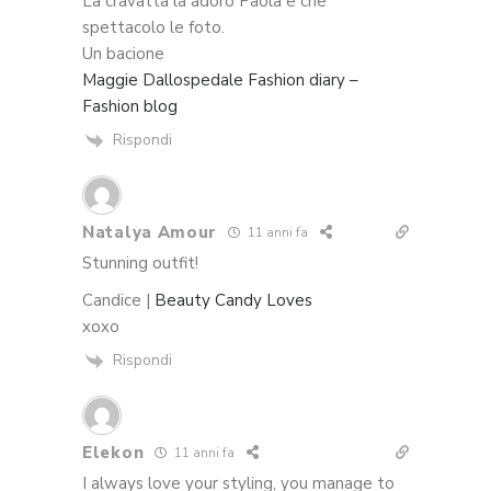
La cravatta la adoro Paola e che
spettacolo le foto.
Un bacione
Maggie Dallospedale Fashion diary –
Fashion blog
Rispondi
Natalya Amour
11 anni fa
Stunning outfit!
Candice |
Beauty Candy Loves
xoxo
Rispondi
Elekon
11 anni fa
I always love your styling, you manage to