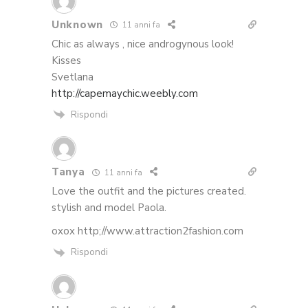
Unknown
11 anni fa
Chic as always , nice androgynous look!
Kisses
Svetlana
http://capemaychic.weebly.com
Rispondi
Tanya
11 anni fa
Love the outfit and the pictures created.
stylish and model Paola.
oxox http;//www.attraction2fashion.com
Rispondi