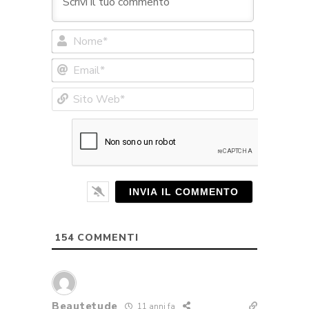
Nome*
Email*
Sito
Web*
154
COMMENTI
Beautetude
11 anni fa