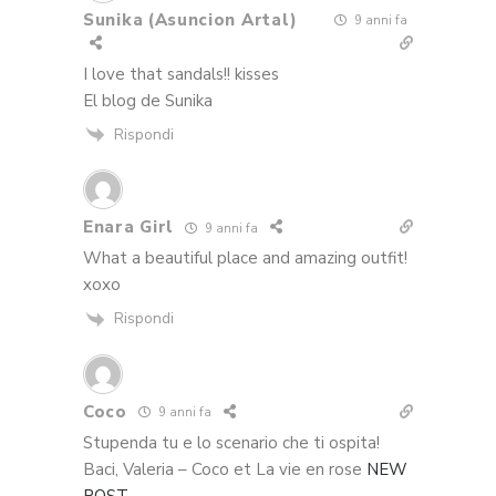
Sunika (Asuncion Artal)
9 anni fa
I love that sandals!! kisses
El blog de Sunika
Rispondi
Enara Girl
9 anni fa
What a beautiful place and amazing outfit!
xoxo
Rispondi
Coco
9 anni fa
Stupenda tu e lo scenario che ti ospita!
Baci, Valeria – Coco et La vie en rose
NEW
POST