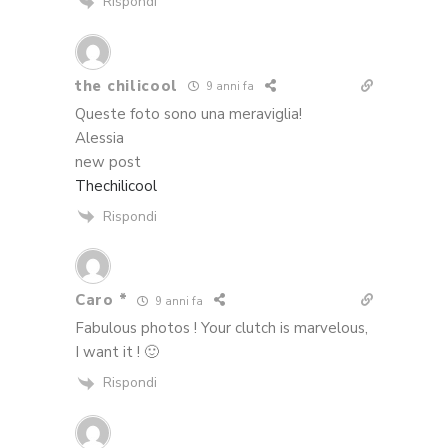
Rispondi
the chilicool
9 anni fa
Queste foto sono una meraviglia!
Alessia
new post
Thechilicool
Rispondi
Caro *
9 anni fa
Fabulous photos ! Your clutch is marvelous,
I want it ! 🙂
Rispondi