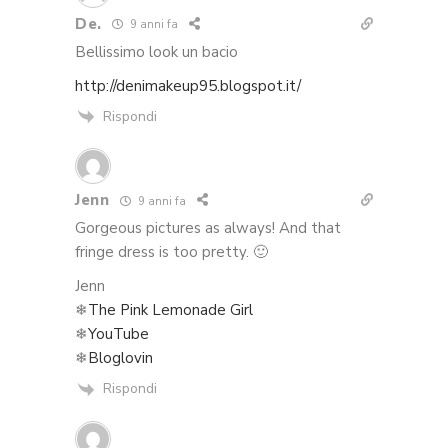
De.
9 anni fa
Bellissimo look un bacio
http://denimakeup95.blogspot.it/
Rispondi
Jenn
9 anni fa
Gorgeous pictures as always! And that
fringe dress is too pretty. 🙂
Jenn
❄
The Pink Lemonade Girl
❄
YouTube
❄
Bloglovin
Rispondi