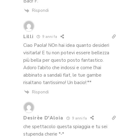
Baci! F.
Rispondi
Lilli
9 anni fa
Ciao Paola! NOn hai idea quanto desideri
visitarla! E tu non potevi essere bellezza
più bella per questo posto fantastico.
Adoro l'abito che indossi e come l'hai
abbinato a sandali flat, le tue gambe
risaltano tantissimo! Un bacio!:**
Rispondi
Desirèe D'Aloia
9 anni fa
che spettacolo questa spiaggia e tu sei
stupenda cherie *-*