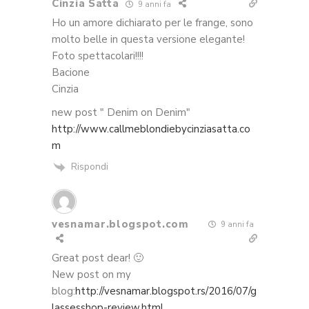
Cinzia Satta
9 anni fa
Ho un amore dichiarato per le frange, sono
molto belle in questa versione elegante!
Foto spettacolari!!!!
Bacione
Cinzia
new post " Denim on Denim"
http://www.callmeblondiebycinziasatta.co
m
Rispondi
vesnamar.blogspot.com
9 anni fa
Great post dear! 🙂
New post on my
blog:
http://vesnamar.blogspot.rs/2016/07/g
lassesshop-review.html