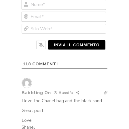
Nome*
Email*
Sito
Web*
118
COMMENTI
Babbling On
9 anni fa
I love the Chanel bag and the black sand.
Great post.
Love
Shanel