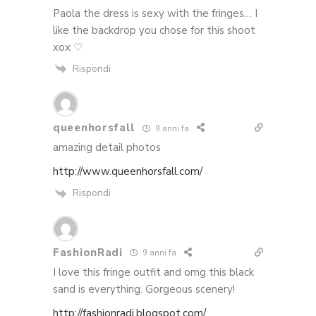
Paola the dress is sexy with the fringes… I
like the backdrop you chose for this shoot
xox ♡
Rispondi
queenhorsfall
9 anni fa
amazing detail photos
http://www.queenhorsfall.com/
Rispondi
FashionRadi
9 anni fa
I love this fringe outfit and omg this black
sand is everything. Gorgeous scenery!
http://fashionradi.blogspot.com/