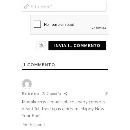
Sito
Web*
1
COMMENTO
Rebeca
2 anni fa
Marrakech is a magic place, every corner is
beautiful, this trip is a dream, Happy New
Year Pao!
Rispondi