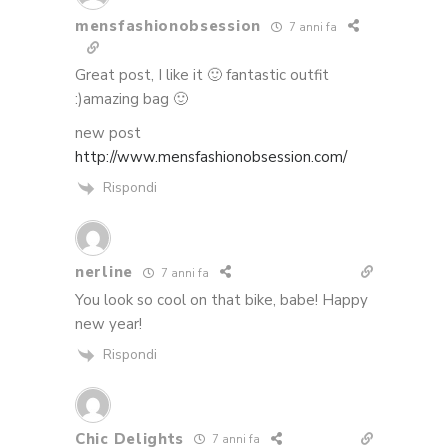
mensfashionobsession
7 anni fa
Great post, I like it 🙂 fantastic outfit
:)amazing bag 🙂
new post
http://www.mensfashionobsession.com/
Rispondi
nerline
7 anni fa
You look so cool on that bike, babe! Happy
new year!
Rispondi
Chic Delights
7 anni fa