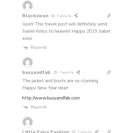
Blackswan
7 anni fa
Gosh! This travel post will definitely send
travel-holics to heaven! Happy 2019, babe!
xoxo
Rispondi
busyandfab
7 anni fa
The jacket and boots are so stunning.
Happy New Year dear!
http://www.busyandfab.com
Rispondi
Little Fairy Fashion
7 anni fa