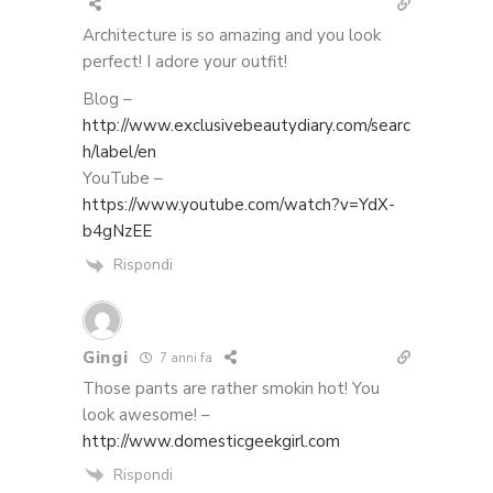
Architecture is so amazing and you look
perfect! I adore your outfit!
Blog –
http://www.exclusivebeautydiary.com/searc
h/label/en
YouTube –
https://www.youtube.com/watch?v=YdX-
b4gNzEE
Rispondi
Gingi
7 anni fa
Those pants are rather smokin hot! You
look awesome! –
http://www.domesticgeekgirl.com
Rispondi