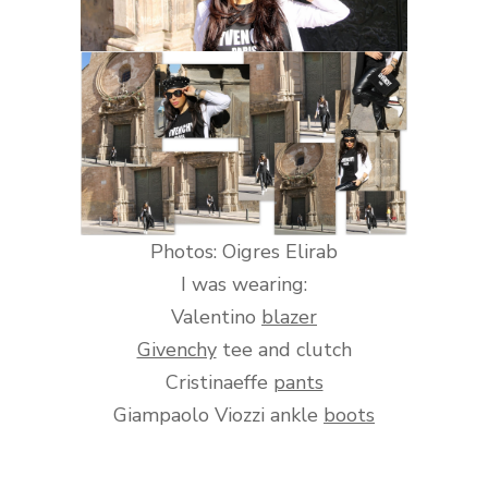
Photos: Oigres Elirab
I was wearing:
Valentino
blazer
Givenchy
tee and clutch
Cristinaeffe
pants
Giampaolo Viozzi ankle
boots