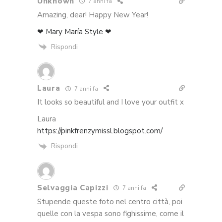
Unknown
7 anni fa
Amazing, dear! Happy New Year!
❤ Mary María Style ❤
Rispondi
Laura
7 anni fa
It looks so beautiful and I love your outfit x
Laura
https://pinkfrenzymissl.blogspot.com/
Rispondi
Selvaggia Capizzi
7 anni fa
Stupende queste foto nel centro città, poi
quelle con la vespa sono fighissime, come il