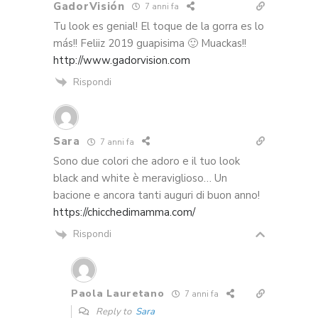
GadorVisión
7 anni fa
Tu look es genial! El toque de la gorra es lo
más!! Feliiz 2019 guapisima 🙂 Muackas!!
http://www.gadorvision.com
Rispondi
Sara
7 anni fa
Sono due colori che adoro e il tuo look
black and white è meraviglioso… Un
bacione e ancora tanti auguri di buon anno!
https://chicchedimamma.com/
Rispondi
Paola Lauretano
7 anni fa
Reply to
Sara