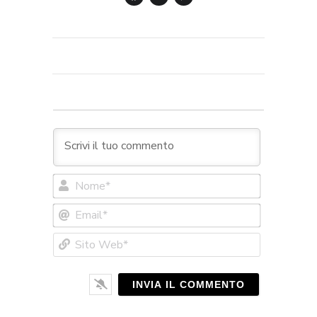
Nome*
Email*
Sito
Web*