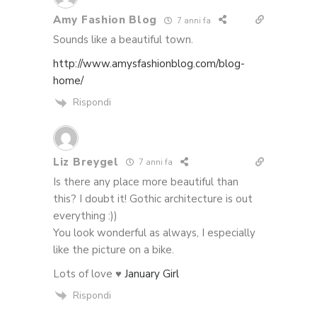
Amy Fashion Blog
7 anni fa
Sounds like a beautiful town.
http://www.amysfashionblog.com/blog-
home/
Rispondi
Liz Breygel
7 anni fa
Is there any place more beautiful than
this? I doubt it! Gothic architecture is out
everything :))
You look wonderful as always, I especially
like the picture on a bike.
Lots of love ♥
January Girl
Rispondi