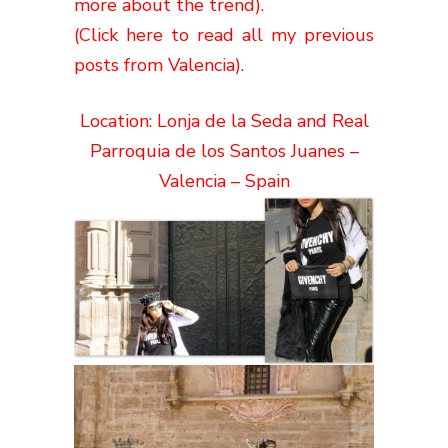
more about the trend).
(Click here to read all my previous
posts from Valencia).
Location: Lonja de la Seda and Real
Parroquia de los Santos Juanes –
Valencia – Spain