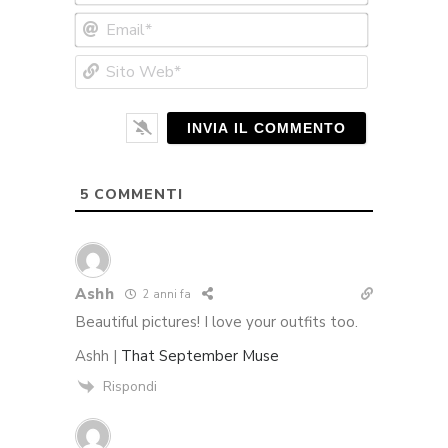
Email*
Sito
Web*
5
COMMENTI
Ashh
2 anni fa
Beautiful pictures! I love your outfits too.
Ashh |
That September Muse
Rispondi