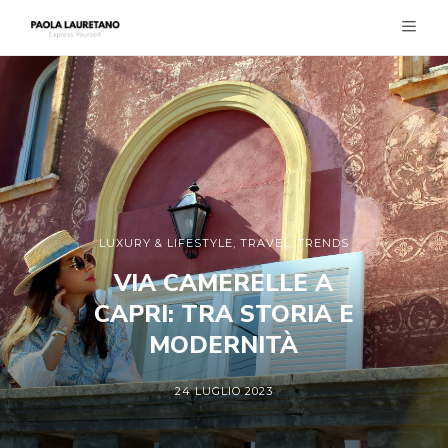
LUXURY & LIFESTYLE
,
TRAVEL
,
TRENDS
VIA CAMERELLE A
CAPRI: TRA STORIA E
MODERNITÀ
24 LUGLIO 2023