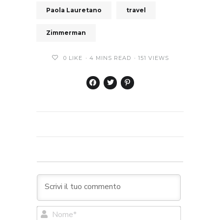
Paola Lauretano
travel
Zimmerman
0
LIKE
4 MINS READ
151 VIEWS
Nome*