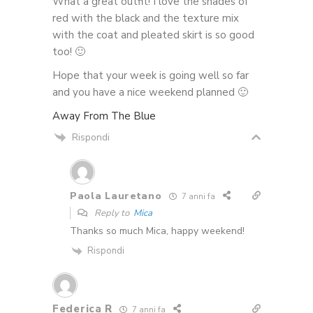
What a great outfit! I love the shades of
red with the black and the texture mix
with the coat and pleated skirt is so good
too! 🙂
Hope that your week is going well so far
and you have a nice weekend planned 🙂
Away From The Blue
Rispondi
Paola Lauretano
7 anni fa
Reply to
Mica
Thanks so much Mica, happy weekend!
Rispondi
Federica R
7 anni fa