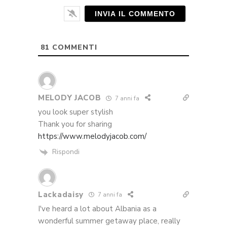
81
COMMENTI
MELODY JACOB
7 anni fa
you look super stylish
Thank you for sharing
https://www.melodyjacob.com/
Rispondi
Lackadaisy
7 anni fa
I've heard a lot about Albania as a
wonderful summer getaway place, really