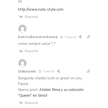
Eli
http://www.curly-style.com
Rispondi
bellodiesseredonna
7 anni fa
come sempre unica *_*
Rispondi
Unknown
7 anni fa
Burgundy shades look so great on you,
Paola!
Nuevo post:
Atelier Rima y su colección
"Queen" en Simof
Rispondi