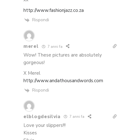
http://www.fashionjazz.co.za
Rispondi
merel
7 anni fa
Wow! These pictures are absolutely
gorgeous!
X Merel
http://www.andathousandwords.com
Rispondi
elblogdesilvia
7 anni fa
Love your slippers!!!
Kisses