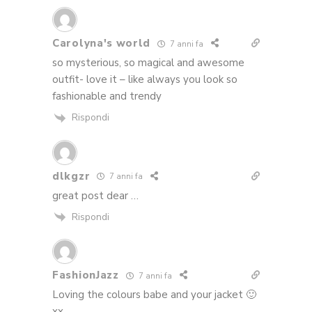
Carolyna's world
7 anni fa
so mysterious, so magical and awesome
outfit- love it – like always you look so
fashionable and trendy
Rispondi
dlkgzr
7 anni fa
great post dear …
Rispondi
FashionJazz
7 anni fa
Loving the colours babe and your jacket 🙂
xx