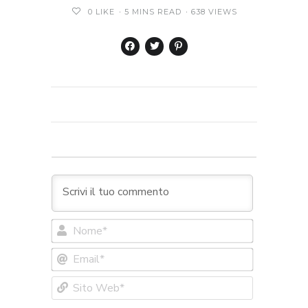
0
LIKE
5 MINS READ
638 VIEWS
Nome*
Email*
Sito
Web*