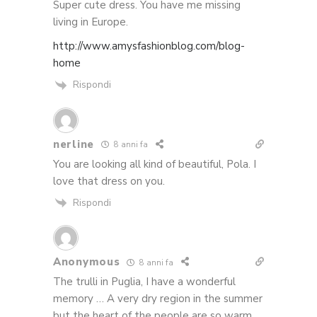
Super cute dress. You have me missing
living in Europe.
http://www.amysfashionblog.com/blog-
home
Rispondi
nerline
8 anni fa
You are looking all kind of beautiful, Pola. I
love that dress on you.
Rispondi
Anonymous
8 anni fa
The trulli in Puglia, I have a wonderful
memory … A very dry region in the summer
but the heart of the people are so warm …