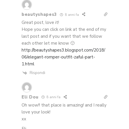
beautyshapes3
8 anni fa
Great post, love it!
Hope you can click on link at the end of my
last post and if you want that we follow
each other let me know 🙂
http://beautyshapes3.blogspot.com/2018/
06/elegant-romper-outfit-zaful-part-
1.html
Rispondi
Eli Dou
8 anni fa
Oh wow!! that place is amazing! and I really
love your look!
xx
Eli