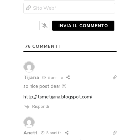
Sito
Web*
76
COMMENTI
Tijana
8 anni fa
so nice post dear 🙂
http://itsmetijana.blogspot.com/
Rispondi
Anett
8 anni fa