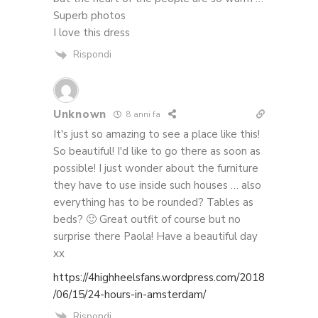
Superb photos
I love this dress
Rispondi
Unknown
8 anni fa
It's just so amazing to see a place like this!
So beautiful! I'd like to go there as soon as
possible! I just wonder about the furniture
they have to use inside such houses … also
everything has to be rounded? Tables as
beds? 🙂 Great outfit of course but no
surprise there Paola! Have a beautiful day
xx
https://4highheelsfans.wordpress.com/2018
/06/15/24-hours-in-amsterdam/
Rispondi