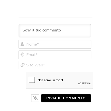
Nome*
Email*
Sito
Web*