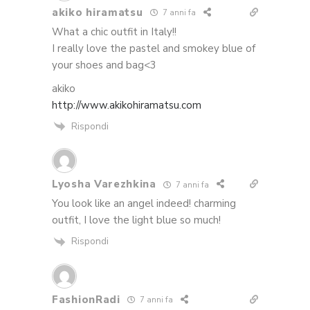
akiko hiramatsu
7 anni fa
What a chic outfit in Italy!!
I really love the pastel and smokey blue of
your shoes and bag<3
akiko
http://www.akikohiramatsu.com
Rispondi
Lyosha Varezhkina
7 anni fa
You look like an angel indeed! charming
outfit, I love the light blue so much!
Rispondi
FashionRadi
7 anni fa