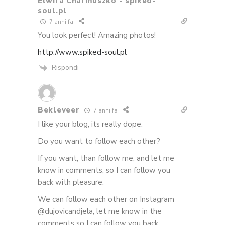
Elwira Charmuszko - spiked-
soul.pl
7 anni fa
You look perfect! Amazing photos!
http://www.spiked-soul.pl
Rispondi
Bekleveer
7 anni fa
I like your blog, its really dope.
Do you want to follow each other?
If you want, than follow me, and let me
know in comments, so I can follow you
back with pleasure.
We can follow each other on Instagram
@dujovicandjela, let me know in the
comments so I can follow you back.