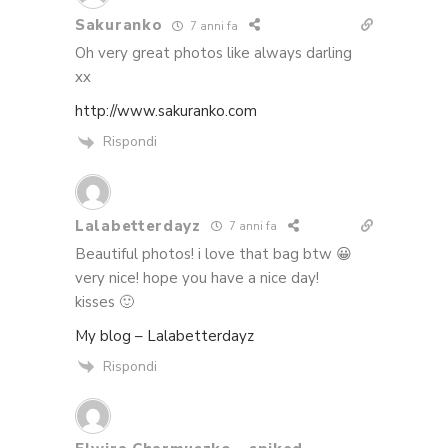
Sakuranko
7 anni fa
Oh very great photos like always darling
xx
http://www.sakuranko.com
Rispondi
Lalabetterdayz
7 anni fa
Beautiful photos! i love that bag btw 😀
very nice! hope you have a nice day!
kisses 🙂
My blog – Lalabetterdayz
Rispondi