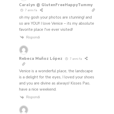
Caralyn @ GlutenFreeHappyTummy
7 anni fa
oh my gosh your photos are stunning! and
so are YOU!! I love Venice – its my absolute
favorite place I've ever visited!
Rispondi
Rebeca Muñoz López
7 anni fa
Venice is a wonderful place, the landscape
is a delight for the eyes, I loved your shoes
and you are divine as always! Kisses Pao,
have a nice weekend.
Rispondi