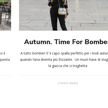
Autumn. Time For Bomber
o il
A tutto bomber! E’ il capo spalla perfetto per i look autun
 questa
quando l’aria diventa più frizzante. Un must-have di stag
la giacca che ci traghetta
3 MINS READ