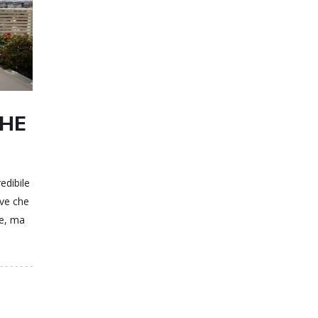
CHE
dibile
ave che
le, ma