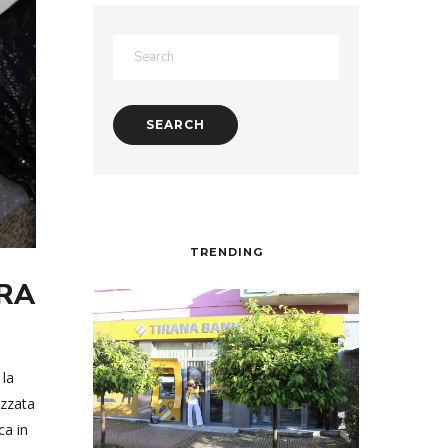
TRENDING
URA
 la
izzata
ca in