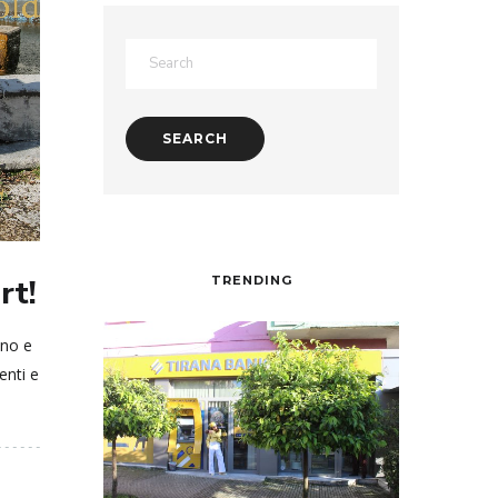
TRENDING
rt!
nno e
enti e