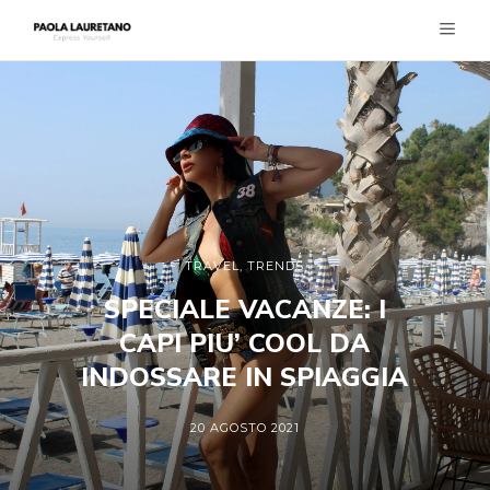
TRAVEL
,
TRENDS
SPECIALE VACANZE: I
CAPI PIU’ COOL DA
INDOSSARE IN SPIAGGIA
20 AGOSTO 2021