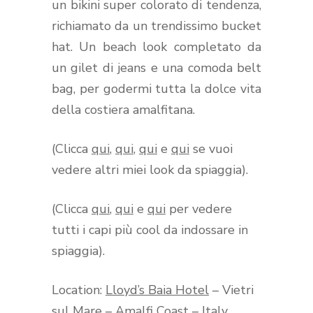
un bikini super colorato di tendenza,
richiamato da un trendissimo bucket
hat. Un beach look completato da
un gilet di jeans e una comoda belt
bag, per godermi tutta la dolce vita
della costiera amalfitana.
(Clicca
qui
,
qui
,
qui
e
qui
se vuoi
vedere altri miei look da spiaggia).
(Clicca
qui
,
qui
e
qui
per vedere
tutti i capi più cool da indossare in
spiaggia).
Location:
Lloyd’s Baia Hotel
– Vietri
sul Mare – Amalfi Coast – Italy