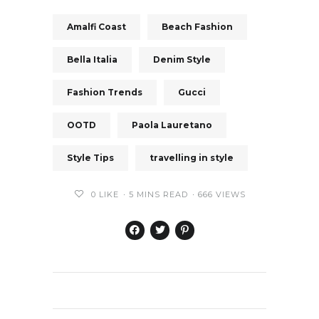
Amalfi Coast
Beach Fashion
Bella Italia
Denim Style
Fashion Trends
Gucci
OOTD
Paola Lauretano
Style Tips
travelling in style
0
LIKE
5 MINS READ
666 VIEWS