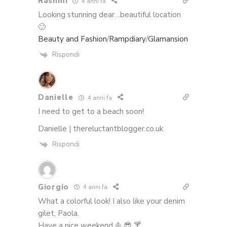
Rashmi
4 anni fa
Looking stunning dear…beautiful location
🙂
Beauty and Fashion
/
Rampdiary
/
Glamansion
Rispondi
Danielle
4 anni fa
I need to get to a beach soon!
Danielle | thereluctantblogger.co.uk
Rispondi
Giorgio
4 anni fa
What a colorful look! I also like your denim
gilet, Paola.
Have a nice weekend ⛵ 😎 🍸