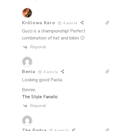
Królowa Karo
4 anni fa
Gucci is a championship! Perfect
combination of hat and bikini 🙂
Rispondi
Benia
4 anni fa
Looking good Paola.
Bernie,
The Style Fanatic
Rispondi
The Padre
4 anni fa