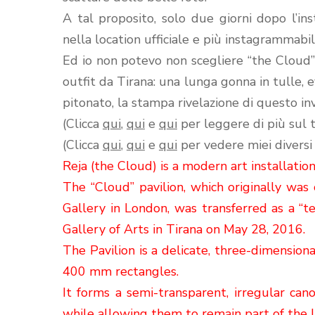
A tal proposito, solo due giorni dopo l’in
nella location ufficiale e più instagrammabil
Ed io non potevo non scegliere “the Cloud”
outfit da Tirana: una lunga gonna in tulle,
pitonato, la stampa rivelazione di questo 
(Clicca
qui
,
qui
e
qui
per leggere di più sul 
(Clicca
qui
,
qui
e
qui
per vedere miei diversi
Reja (the Cloud) is a modern art installatio
The “Cloud” pavilion, which originally was
Gallery in London, was transferred as a “te
Gallery of Arts in Tirana on May 28, 2016.
The Pavilion is a delicate, three-dimension
400 mm rectangles.
It forms a semi-transparent, irregular can
while allowing them to remain part of the 