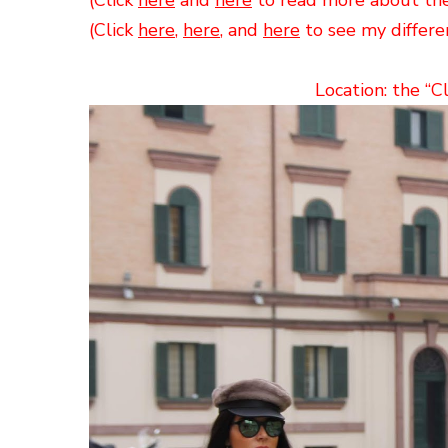
(Click
here
and
here
to read more about the
(Click
here
,
here
, and
here
to see my differen
Location: the “C