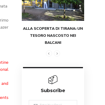
rmata
primo
lazer
ALLA SCOPERTA DI TIRANA: UN
TESTIMON
.
TESORO NASCOSTO NEI
GRANDEZZ
BALCANI
ntine
ional
0 and
Subscribe
ments