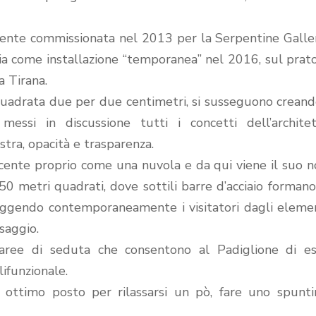
mente commissionata nel 2013 per la Serpentine Galle
ria come installazione “temporanea” nel 2016,
sul prat
a Tirana.
e quadrata due per due centimetri, si susseguono crean
ssi in discussione tutti i concetti dell’architet
stra, opacità e trasparenza.
cente proprio come una nuvola e da qui viene il suo 
50 metri quadrati, dove sottili barre d’acciaio forman
teggendo contemporaneamente i visitatori dagli eleme
esaggio.
 aree di seduta che consentono al Padiglione di e
lifunzionale.
n ottimo posto per rilassarsi un pò, fare uno spunt