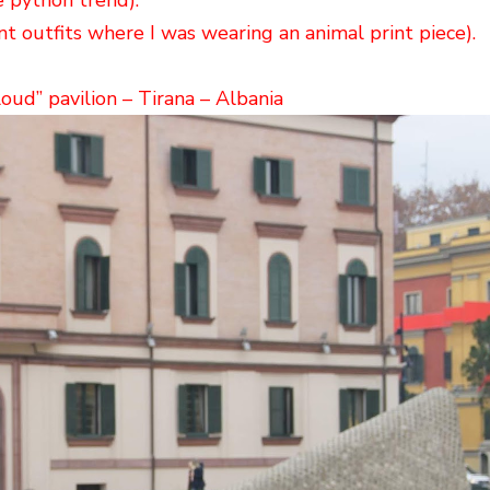
 python trend).
t outfits where I was wearing an animal print piece).
loud” pavilion – Tirana – Albania