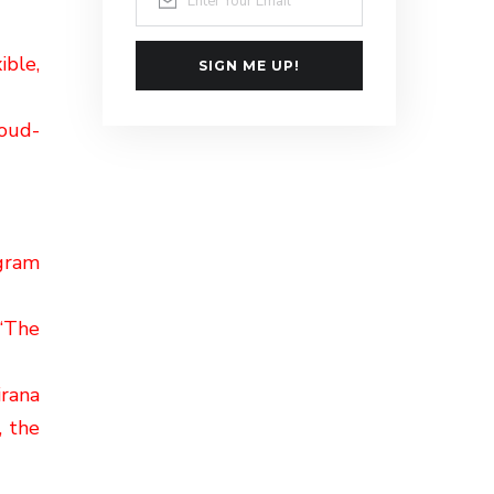
ible,
SIGN ME UP!
loud-
agram
 “The
irana
, the