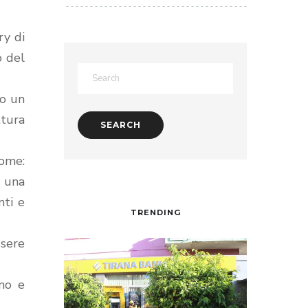
ry di
o del
do un
tura
nome:
o una
nti e
TRENDING
ssere
ino e