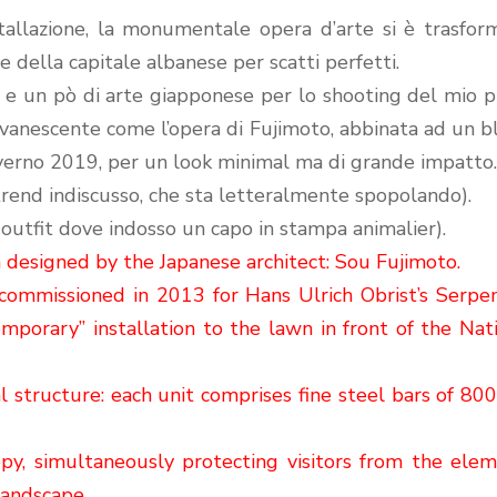
stallazione, la monumentale opera d’arte si è trasfo
e della capitale albanese per scatti perfetti.
 e un pò di arte giapponese per lo shooting del mio 
 evanescente come l’opera di Fujimoto, abbinata ad un b
inverno 2019, per un look minimal ma di grande impatto
trend indiscusso, che sta letteralmente spopolando).
 outfit dove indosso un capo in stampa animalier).
n designed by the Japanese architect: Sou Fujimoto.
 commissioned in 2013 for Hans Ulrich Obrist’s Serpe
mporary” installation to the lawn in front of the Nat
al structure: each unit comprises fine steel bars of 80
opy, simultaneously protecting visitors from the ele
landscape.