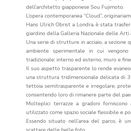
dell’architetto giapponese Sou Fujimoto.
L’opera contemporanea “Cloud”, originaria
Hans Ulrich Obrist a Londra, è stata trasfe
giardino della Galleria Nazionale delle Arti 
Una serie di strutture in acciaio, a sezion
ambiente sperimentale in cui vengono me
tradizionale: interno ed esterno, muro e fine
Il suo aspetto trasparente lo rende evanes
una struttura tridimensionale delicata di 3
tettoia semitrasparente e irregolare, pro
consentendo loro di rimanere parte del pa
Molteplici terrazze a gradoni forniscono
utilizzato come spazio sociale flessibile e po
Essendo situato nell’area del parco, è u
scattare delle belle foto.