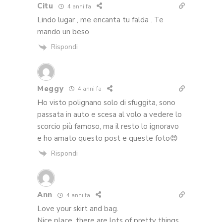
Citu
4 anni fa
Lindo lugar , me encanta tu falda . Te
mando un beso
Rispondi
Meggy
4 anni fa
Ho visto polignano solo di sfuggita, sono
passata in auto e scesa al volo a vedere lo
scorcio più famoso, ma il resto lo ignoravo
e ho amato questo post e queste foto😍
Rispondi
Ann
4 anni fa
Love your skirt and bag.
Nice place, there are lots of pretty things