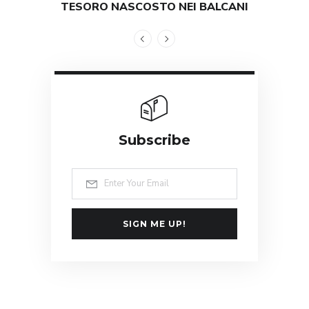
TESORO NASCOSTO NEI BALCANI
GRAND
Subscribe
SIGN ME UP!