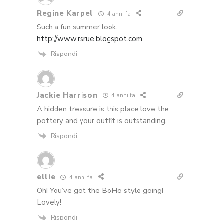
Regine Karpel
4 anni fa
Such a fun summer look.
http://www.rsrue.blogspot.com
Rispondi
Jackie Harrison
4 anni fa
A hidden treasure is this place love the
pottery and your outfit is outstanding.
Rispondi
ellie
4 anni fa
Oh! You’ve got the BoHo style going!
Lovely!
Rispondi