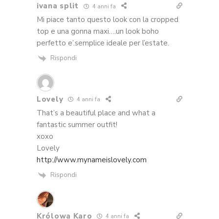
ivana split
4 anni fa
Mi piace tanto questo look con la cropped
top e una gonna maxi….un look boho
perfetto e’.semplice ideale per l’estate.
Rispondi
Lovely
4 anni fa
That’s a beautiful place and what a
fantastic summer outfit!
xoxo
Lovely
http://www.mynameislovely.com
Rispondi
Królowa Karo
4 anni fa