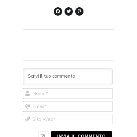
Nome*
Email*
Sito
Web*