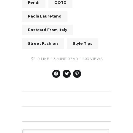
Fendi
OOTD
Paola Lauretano
Postcard From Italy
Street Fashion
Style Tips
0
LIKE
3 MINS READ
403 VIEWS