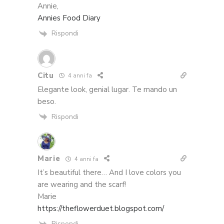
Annie,
Annies Food Diary
Rispondi
Citu
4 anni fa
Elegante look, genial lugar. Te mando un
beso.
Rispondi
Marie
4 anni fa
It’s beautiful there… And I love colors you
are wearing and the scarf!
Marie
https://theflowerduet.blogspot.com/
Rispondi