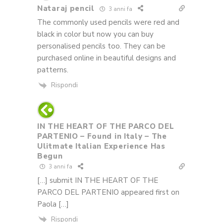
Nataraj pencil
3 anni fa
The commonly used pencils were red and
black in color but now you can buy
personalised pencils too. They can be
purchased online in beautiful designs and
patterns.
Rispondi
IN THE HEART OF THE PARCO DEL
PARTENIO – Found in Italy – The
Ulitmate Italian Experience Has
Begun
3 anni fa
[…] submit IN THE HEART OF THE
PARCO DEL PARTENIO appeared first on
Paola […]
Rispondi