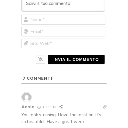
Nome*
Email*
Sito
Web*
7
COMMENTI
Annie
4 anni fa
You look stunning. I love the location. it’s
so beautiful. Have a great week.