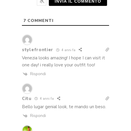
7
COMMENTI
stylefrontier
4 anni fa
Venezia looks amazing! I hope I can visit it
one day! i really love your outfit too!
Rispondi
Citu
4 anni fa
Bello lugar genial look, te mando un beso.
Rispondi