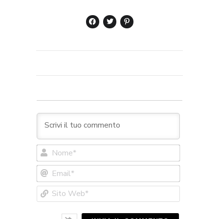
Nome*
Email*
Sito
Web*