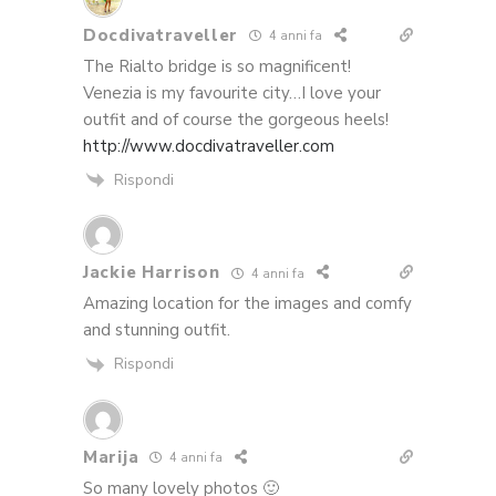
Docdivatraveller
4 anni fa
The Rialto bridge is so magnificent!
Venezia is my favourite city…I love your
outfit and of course the gorgeous heels!
http://www.docdivatraveller.com
Rispondi
Jackie Harrison
4 anni fa
Amazing location for the images and comfy
and stunning outfit.
Rispondi
Marija
4 anni fa
So many lovely photos 🙂