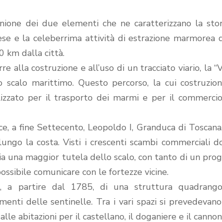
ione dei due elementi che ne caratterizzano la stori
ese e la celeberrima attività di estrazione marmorea 
 km dalla città.
re alla costruzione e all’uso di un tracciato viario, la “V
o scalo marittimo. Questo percorso, la cui costruzio
lizzato per il trasporto dei marmi e per il commerci
vece, a fine Settecento, Leopoldo I, Granduca di Toscana
ungo la costa. Visti i crescenti scambi commerciali d
ria una maggior tutela dello scalo, con tanto di un pro
ossibile comunicare con le fortezze vicine.
, a partire dal 1785, di una struttura quadrangol
enti delle sentinelle. Tra i vari spazi si prevedevan
alle abitazioni per il castellano, il doganiere e il cannon