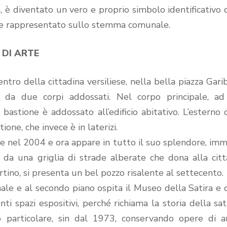
e, è diventato un vero e proprio simbolo identificativo 
are rappresentato sullo stemma comunale.
 DI ARTE
ntro della cittadina versiliese, nella bella piazza Garib
a da due corpi addossati. Nel corpo principale, ad
bastione è addossato all’edificio abitativo. L’esterno 
ione, che invece è in laterizi.
e nel 2004 e ora appare in tutto il suo splendore, im
da una griglia di strade alberate che dona alla cit
tino, si presenta un bel pozzo risalente al settecento.
ale e al secondo piano ospita il Museo della Satira e 
ti spazi espositivi, perché richiama la storia della sat
 particolare, sin dal 1973, conservando opere di ar