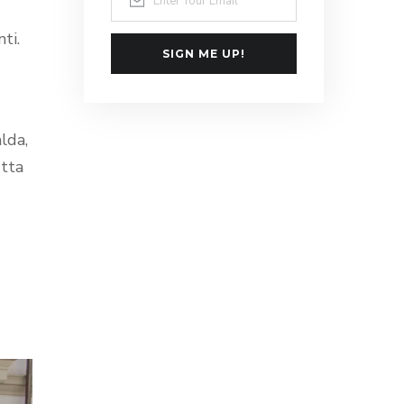
ti.
SIGN ME UP!
lda,
utta