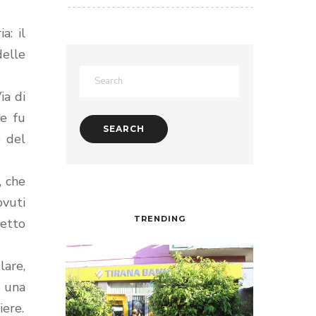
a: il
delle
ia di
ne fu
o del
, che
ovuti
TRENDING
getto
are,
o una
iere.