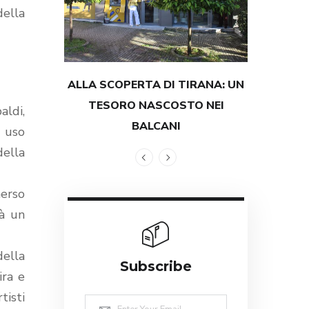
della
ALLA SCOPERTA DI TIRANA: UN
TESTIMON
TESORO NASCOSTO NEI
GRANDEZZ
aldi,
BALCANI
 uso
della
merso
tà un
della
Subscribe
ira e
tisti