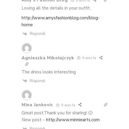
Amy's Fashion Blog
6 anni fa
Loving all the details in your outfit.
http://www.amysfashionblog.com/blog-
home
Rispondi
Agnieszka Mikołajczyk
6 anni fa
The dress looks interesting
Rispondi
Mina Jankovic
6 anni fa
Great post.Thank you for sharing! 🙂
New post –
http://www.minniearts.com
Rispondi