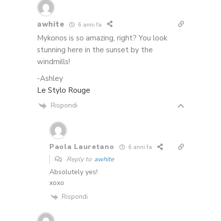
awhite
6 anni fa
Mykonos is so amazing, right? You look
stunning here in the sunset by the
windmills!
-Ashley
Le Stylo Rouge
Rispondi
Paola Lauretano
6 anni fa
Reply to
awhite
Absolutely yes!
xoxo
Rispondi