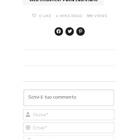
0
LIKE
4 MINS READ
389 VIEWS
Nome*
Email*
Sito