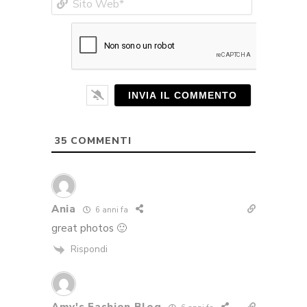
Web*
35
COMMENTI
Ania
6 anni fa
great photos 🙂
Rispondi