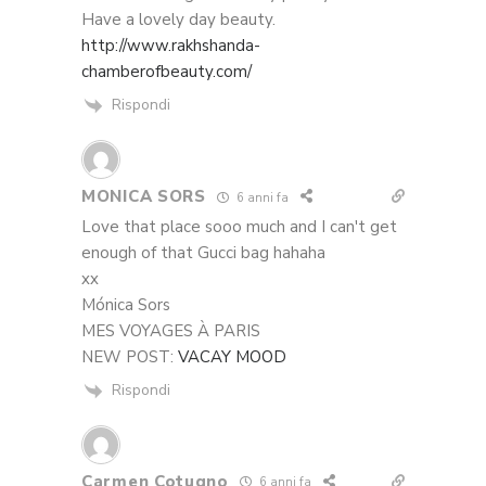
Have a lovely day beauty.
http://www.rakhshanda-
chamberofbeauty.com/
Rispondi
MONICA SORS
6 anni fa
Love that place sooo much and I can't get
enough of that Gucci bag hahaha
xx
Mónica Sors
MES VOYAGES À PARIS
NEW POST:
VACAY MOOD
Rispondi
Carmen Cotugno
6 anni fa