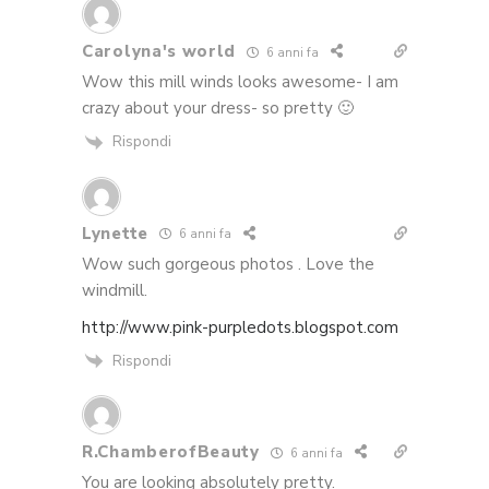
Carolyna's world
6 anni fa
Wow this mill winds looks awesome- I am
crazy about your dress- so pretty 🙂
Rispondi
Lynette
6 anni fa
Wow such gorgeous photos . Love the
windmill.
http://www.pink-purpledots.blogspot.com
Rispondi
R.ChamberofBeauty
6 anni fa
You are looking absolutely pretty.