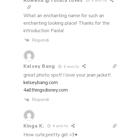
Rowena @ rolala loves
6 anni fa
What an enchanting name for such an
enchanting looking place! Thanks for the
introduction Paola!
Rispondi
Kelsey Bang
6 anni fa
great photo spot! I love your jean jacket!
kelseybang.com
4allthingsdisney.com
Rispondi
Kinga K.
6 anni fa
How cute,pretty girl <3♥