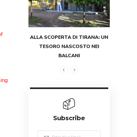
of
ALLA SCOPERTA DI TIRANA: UN
TESTIMON
TESORO NASCOSTO NEI
GRANDEZZ
BALCANI
ting
Subscribe