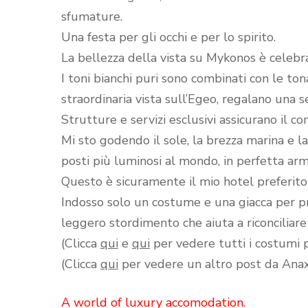
sfumature.
Una festa per gli occhi e per lo spirito.
La bellezza della vista su Mykonos è celeb
I toni bianchi puri sono combinati con le ton
straordinaria vista sull’Egeo, regalano una s
Strutture e servizi esclusivi assicurano il 
Mi sto godendo il sole, la brezza marina e l
posti più luminosi al mondo,
in perfetta arm
Questo è sicuramente il mio hotel preferit
Indosso solo un costume e una giacca per p
leggero stordimento che aiuta a riconciliare 
(Clicca
qui
e
qui
per vedere tutti i costumi p
(Clicca
qui
per vedere un altro post da Anax
A world of luxury accomodation.