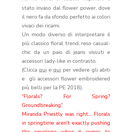
stato invaso dal flower power, dove
il nero fa da sfondo perfetto ai colori
vivaci dei ricami.
Un modo diverso di interpretare il
più classico floral trend, reso casual-
chic da un paio di jeans vissuti e
accessori lady-like in contrasto.
(Clicca
qui
e
qui
per vedere gli abiti
e gli accessori flower embroidered
più belli per la PE 2018).
“Florals? For Spring?
Groundbreaking”
Miranda Priestly was right… Florals
in springtime aren’t exactly pushing
the envelope when it comes to