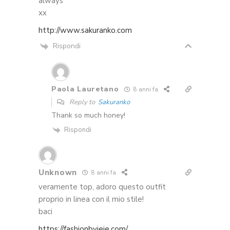
always
xx
http://www.sakuranko.com
Rispondi
Paola Lauretano
8 anni fa
Reply to
Sakuranko
Thank so much honey!
Rispondi
Unknown
8 anni fa
veramente top, adoro questo outfit
proprio in linea con il mio stile!
baci
https://fashionbyjeje.com/