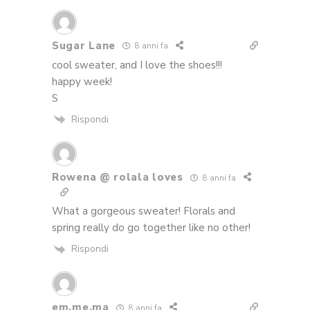
Sugar Lane
8 anni fa
cool sweater, and I love the shoes!!!
happy week!
S
Rispondi
Rowena @ rolala loves
8 anni fa
What a gorgeous sweater! Florals and
spring really do go together like no other!
Rispondi
em.me.ma
8 anni fa