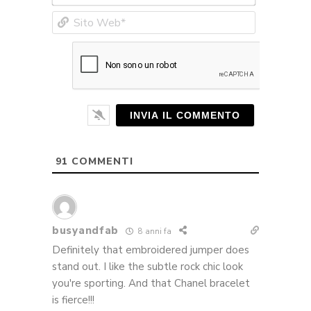
Sito
Web*
91
COMMENTI
busyandfab
8 anni fa
Definitely that embroidered jumper does
stand out. I like the subtle rock chic look
you're sporting. And that Chanel bracelet
is fierce!!!