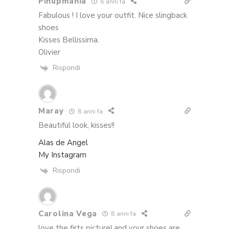
Pinupmania
8 anni fa
Fabulous ! I love your outfit. Nice slingback
shoes
Kisses Bellissima.
Olivier
Rispondi
Maray
8 anni fa
Beautiful look, kisses!!
Alas de Angel
My Instagram
Rispondi
Carolina Vega
8 anni fa
love the firts picture! and your shoes are