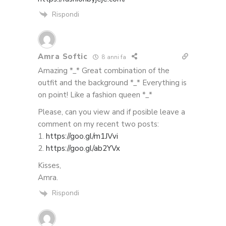
Rispondi
Amra Softic
8 anni fa
Amazing *_* Great combination of the
outfit and the background *_* Everything is
on point! Like a fashion queen *_*
Please, can you view and if posible leave a
comment on my recent two posts:
1.
https://goo.gl/m1JVvi
2.
https://goo.gl/ab2YVx
Kisses,
Amra.
Rispondi