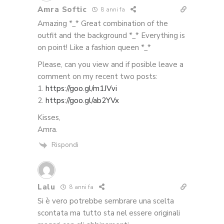
Amra Softic
8 anni fa
Amazing *_* Great combination of the
outfit and the background *_* Everything is
on point! Like a fashion queen *_*
Please, can you view and if posible leave a
comment on my recent two posts:
1.
https://goo.gl/m1JVvi
2.
https://goo.gl/ab2YVx
Kisses,
Amra.
Rispondi
Lalu
8 anni fa
Si è vero potrebbe sembrare una scelta
scontata ma tutto sta nel essere originali