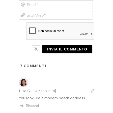
Email*
Sito
Web*
7
COMMENTI
Lux G.
2 anni fa
You look like a modern beach goddess.
Rispondi