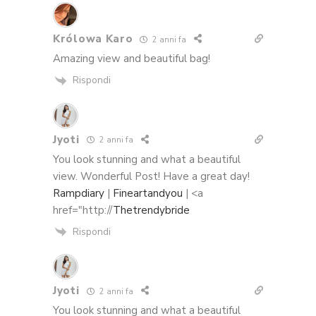
Królowa Karo
2 anni fa
Amazing view and beautiful bag!
Rispondi
Jyoti
2 anni fa
You look stunning and what a beautiful
view. Wonderful Post! Have a great day!
Rampdiary
|
Fineartandyou
| <a
href="http://
Thetrendybride
Rispondi
Jyoti
2 anni fa
You look stunning and what a beautiful