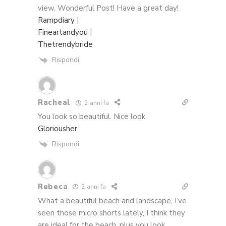
view. Wonderful Post! Have a great day!
Rampdiary
|
Fineartandyou
|
Thetrendybride
Rispondi
Racheal
2 anni fa
You look so beautiful. Nice look.
Gloriousher
Rispondi
Rebeca
2 anni fa
What a beautiful beach and landscape, I’ve
seen those micro shorts lately, I think they
are ideal for the beach, plus you look